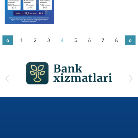
«
»
1
2
3
4
5
6
7
8
‹
›