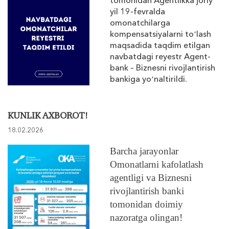
tomonidan Agentlikka joriy
yil 19-fevralda
omonatchilarga
kompensatsiyalarni toʻlash
maqsadida taqdim etilgan
navbatdagi reyestr Agent-
bank – Biznesni rivojlantirish
bankiga yoʻnaltirildi.
KUNLIK AXBOROT!
18.02.2026
Barcha jarayonlar
Omonatlarni kafolatlash
agentligi va Biznesni
rivojlantirish banki
tomonidan doimiy
nazoratga olingan!