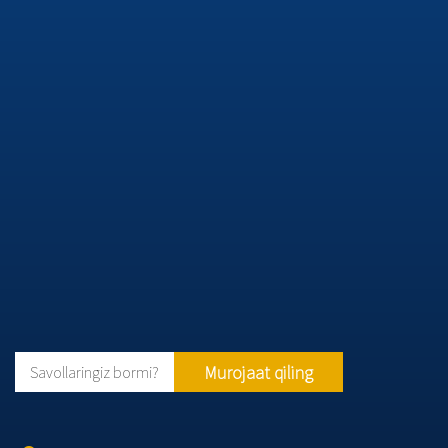
Murojaat qiling
Savollaringiz bormi?