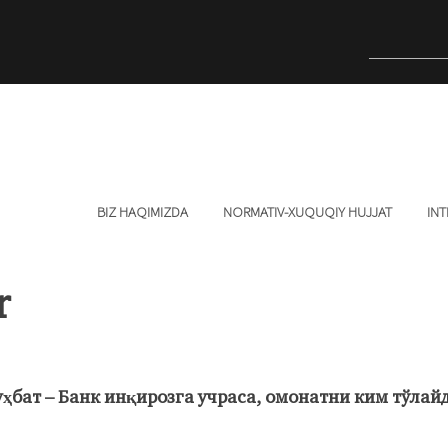
BIZ HAQIMIZDA
NORMATIV-XUQUQIY HUJJAT
INT
r
ҳбат – Банк инқирозга учраса, омонатни ким тўлай