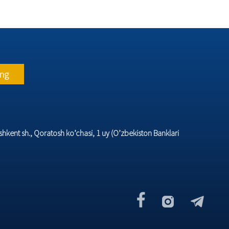
ing
hkеnt sh., Qoratosh ko’chasi, 1 uy (O’zbеkiston Banklari