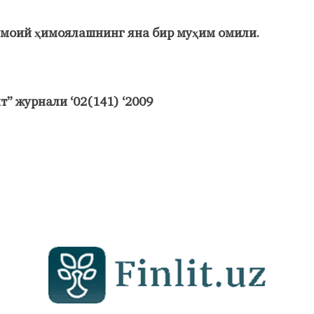
моий ҳимоялашнинг яна бир муҳим омили.
т” журнали ‘02(141) ‘2009