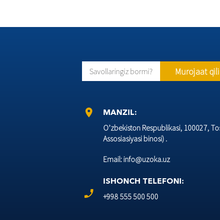
Murojaat qil
Savollaringiz bormi?
location_on
MANZIL:
O’zbеkiston Rеspublikasi, 100027, Tos
Assosiasiyasi binosi) .
Email: info@uzoka.uz
ISHONCH TELEFONI:
phone_enabled
+998 555 500 500