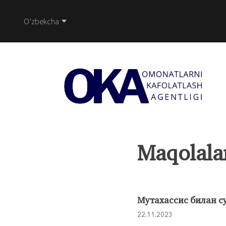
O’zbekcha
Maqolala
Мутахассис билан су
22.11.2023