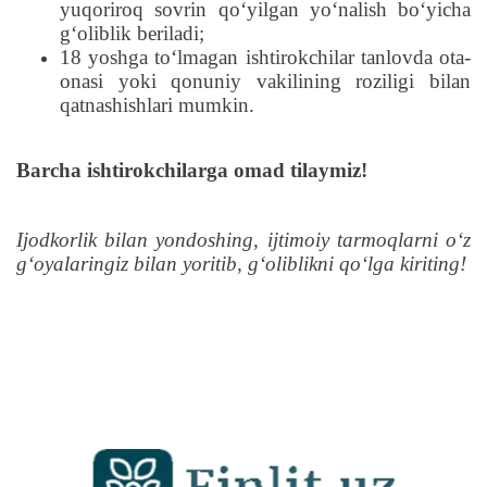
yuqoriroq sovrin qoʻyilgan yoʻnalish boʻyicha
gʻoliblik beriladi;
18 yoshga to‘lmagan ishtirokchilar tanlovda ota-
onasi yoki qonuniy vakilining roziligi bilan
qatnashishlari mumkin.
Barcha ishtirokchilarga omad tilaymiz!
Ijodkorlik bilan yondoshing, ijtimoiy tarmoqlarni oʻz
gʻoyalaringiz bilan yoritib
, gʻoliblikni qoʻlga kiriting
!