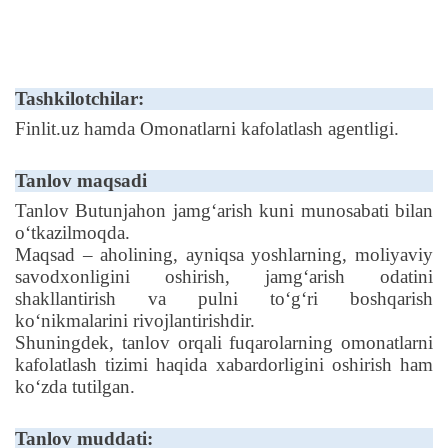
Tashkilotchilar:
Finlit.uz hamda Omonatlarni kafolatlash agentligi.
Tanlov maqsadi
Tanlov Butunjahon jamgʻarish kuni munosabati bilan
oʻtkazilmoqda.
Maqsad – aholining, ayniqsa yoshlarning, moliyaviy
savodxonligini oshirish, jamgʻarish odatini
shakllantirish va pulni toʻgʻri boshqarish
koʻnikmalarini rivojlantirishdir.
Shuningdek, tanlov orqali fuqarolarning omonatlarni
kafolatlash tizimi haqida xabardorligini oshirish ham
koʻzda tutilgan.
Tanlov muddati: