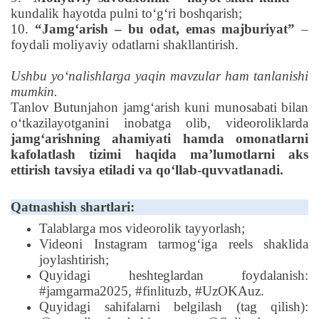
kundalik hayotda pulni to‘g‘ri boshqarish
;
10.
“Jamgʻarish – bu odat, emas majburiyat”
–
foydali moliyaviy odatlarni shakllantirish.
Ushbu yoʻnalishlarga yaqin mavzular ham tanlanishi
mumkin.
Tanlov Butunjahon jamgʻarish kuni munosabati bilan
oʻtkazilayotganini inobatga olib, videoroliklarda
jamgʻarishning ahamiyati hamda omonatlarni
kafolatlash tizimi haqida maʼlumotlarni aks
ettirish
tavsiya etiladi va qoʻllab-quvvatlanadi.
Qatnashish shartlari:
Talablarga mos videorolik tayyorlash;
Videoni Instagram tarmogʻiga reels shaklida
joylashtirish;
Quyidagi heshteglardan foydalanish:
#jamgarma2025, #finlituzb, #UzOKAuz.
Quyidagi sahifalarni belgilash (tag qilish):