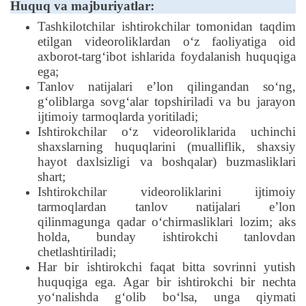
Huquq va majburiyatlar:
Tashkilotchilar ishtirokchilar tomonidan taqdim
etilgan videoroliklardan oʻz faoliyatiga oid
axborot-targʻibot ishlarida foydalanish huquqiga
ega;
Tanlov natijalari eʼlon qilingandan soʻng,
gʻoliblarga sovgʻalar topshiriladi va bu jarayon
ijtimoiy tarmoqlarda yoritiladi;
Ishtirokchilar oʻz videoroliklarida uchinchi
shaxslarning huquqlarini (mualliflik, shaxsiy
hayot daxlsizligi va boshqalar) buzmasliklari
shart;
Ishtirokchilar videoroliklarini ijtimoiy
tarmoqlardan tanlov natijalari eʼlon
qilinmagunga qadar oʻchirmasliklari lozim; aks
holda, bunday ishtirokchi tanlovdan
chetlashtiriladi;
Har bir ishtirokchi faqat bitta sovrinni yutish
huquqiga ega. Agar bir ishtirokchi bir nechta
yoʻnalishda gʻolib boʻlsa, unga qiymati