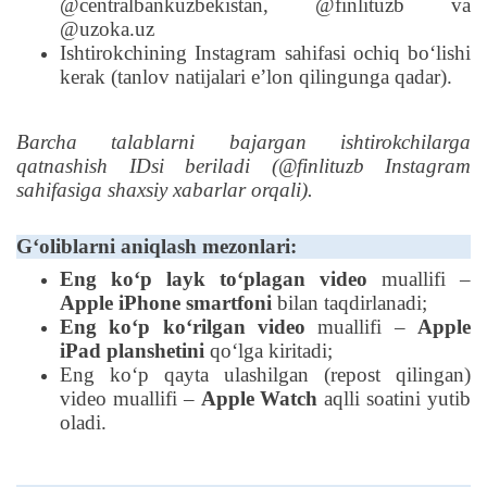
@centralbankuzbekistan, @finlituzb va
@uzoka.uz
Ishtirokchining Instagram sahifasi ochiq boʻlishi
kerak (tanlov natijalari eʼlon qilingunga qadar).
Barcha talablarni bajargan ishtirokchilarga
qatnashish IDsi beriladi
(@finlituzb Instagram
sahifasiga shaxsiy xabarlar orqali).
Gʻoliblarni aniqlash mezonlari:
Eng koʻp layk toʻplagan video
muallifi –
Apple iPhone smartfoni
bilan taqdirlanadi;
Eng koʻp koʻrilgan video
muallifi –
Apple
iPad planshetini
qoʻlga kiritadi;
Eng koʻp qayta ulashilgan (repost qilingan)
video muallifi –
Apple Watch
aqlli soatini yutib
oladi.