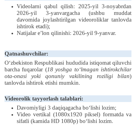
Videolarni qabul qilish: 2025-yil 3-noyabrdan
2026-yil 3-yanvargacha (ushbu muddat
davomida joylashtirilgan videoroliklar tanlovda
ishtirok etadi);
Natijalar eʼlon qilinishi: 2026-yil 9-yanvar.
Qatnashuvchilar:
Oʻzbekiston Respublikasi hududida istiqomat qiluvchi
barcha fuqarolar (
18 yoshga to‘lmagan ishtirokchilar
ota-onasi yoki qonuniy vakilining roziligi bilan
)
tanlovda ishtirok etishi mumkin.
Videorolik tayyorlash talablari:
Davomiyligi 3 daqiqagacha boʻlishi lozim;
Video vertikal (1080x1920 piksel) formatda va
sifatli (kamida HD 1080p) boʻlishi lozim.