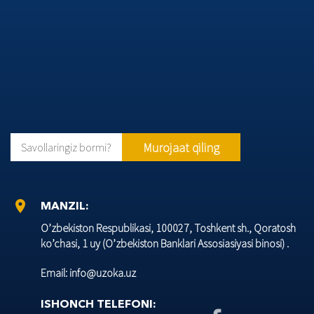
Murojaat qiling
Savollaringiz bormi?
location_on
MANZIL:
O’zbеkiston Rеspublikasi, 100027, Toshkеnt sh., Qoratosh
ko’chasi, 1 uy (O’zbеkiston Banklari Assosiasiyasi binosi) .
Email: info@uzoka.uz
ISHONCH TELEFONI: