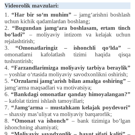
Videorolik mavzulari:
1.
“Har bir soʻm muhim”
– jamgʻarishni boshlash
uchun kichik qadamlardan boshlang;
2.
“Bugundan jamgʻara boshlasam, ertam tinch
boʻladi”
– moliyaviy intizom va kelajak uchun
rejalashtirish
;
3.
“Omonatlaringiz – ishonchli qoʻlda”
–
omonatlarni kafolatlash tizimi haqida qisqa
tushuntirish
;
4.
“Farzandlarimizga moliyaviy tarbiya beraylik”
– yoshlar o‘rtasida moliyaviy savodxonlikni oshirish;
5.
“Orzularni jamgʻarish bilan amalga oshiring”
–
jamgʻarma maqsadlari va motivatsiya
;
6.
“Bankdagi omonatlar qanday himoyalangan?”
– kafolat tizimi ishlash tamoyillari
;
7.
“Jamgʻarma – mustahkam kelajak poydevori”
– shaxsiy masʼuliyat va moliyaviy barqarorlik;
8.
“Omonat va ishonch”
– bank tizimiga bo‘lgan
ishonchning ahamiyati
;
9.
“Moliyaviy savodxonlik – hayot sifati kaliti”
–