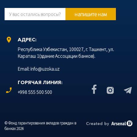
напишите нам
У вас остались вопросы?
location_on
АДРЕС:
Республика Узбекистан, 100027, г. Ташкент, ул.
Караташ 1(здание Ассоцации банков).
Email: info@uzoka.uz
ГОРЯЧАЯ ЛИНИЯ:
phone_enabled
+998 555 500 500
© Фонд гарантирования вкладов граждан в
банках 2026