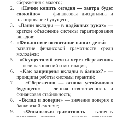
сбережения с малого;
2.
«Начни копить сегодня — завтра будет
спокойно»
— финансовая дисциплина и
планирование будущего;
3.
«Ваши вклады — в надёжных руках»
—
краткое объяснение системы гарантирования
вкладов;
4.
«Финансовое воспитание наших детей»
—
развитие финансовой грамотности среди
молодёжи;
5.
«Осуществляй мечты через сбережения»
— цели накоплений и мотивация;
6.
«Как защищены вклады в банках?»
—
принципы работы системы гарантий;
7.
«Сбережения — основа устойчивого
будущего»
— личная ответственность и
финансовая стабильность;
8.
«Вклад и доверие»
— значение доверия к
банковской системе;
9.
«Финансовая грамотность — ключ к