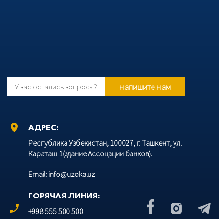
напишите нам
У вас остались вопросы?
location_on
АДРЕС:
Республика Узбекистан, 100027, г. Ташкент, ул.
Караташ 1(здание Ассоцации банков).
Email: info@uzoka.uz
ГОРЯЧАЯ ЛИНИЯ:
phone_enabled
+998 555 500 500