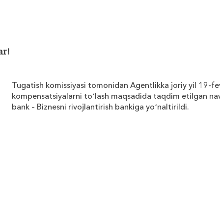
ar!
Tugatish komissiyasi tomonidan Agentlikka joriy yil 19-f
kompensatsiyalarni toʻlash maqsadida taqdim etilgan na
bank – Biznesni rivojlantirish bankiga yoʻnaltirildi.