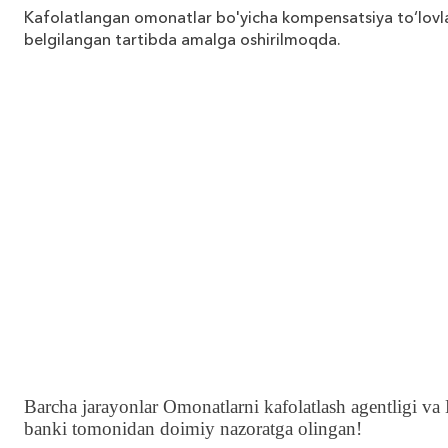
Kafolatlangan omonatlar bo'yicha kompensatsiya to‘lovla
belgilangan tartibda amalga oshirilmoqda.
Barcha jarayonlar Omonatlarni kafolatlash agentligi va B
banki tomonidan doimiy nazoratga olingan!