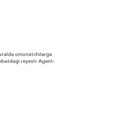
evralda omonatchilarga
vbatdagi reyestr Agent-