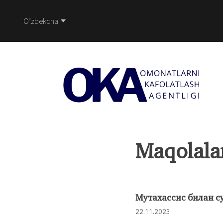
O’zbekcha
Maqolala
Мутахассис билан су
22.11.2023