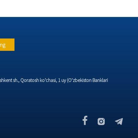
ing
hkеnt sh., Qoratosh ko’chasi, 1 uy (O’zbеkiston Banklari