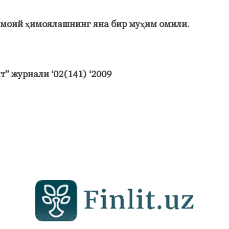
моий ҳимоялашнинг яна бир муҳим омили.
т” журнали ‘02(141) ‘2009