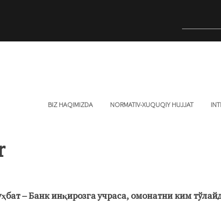
BIZ HAQIMIZDA
NORMATIV-XUQUQIY HUJJAT
INT
r
ҳбат – Банк инқирозга учраса, омонатни ким тўлай