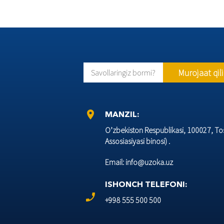
Murojaat qil
Savollaringiz bormi?
location_on
MANZIL:
O’zbеkiston Rеspublikasi, 100027, Tos
Assosiasiyasi binosi) .
Email: info@uzoka.uz
ISHONCH TELEFONI:
phone_enabled
+998 555 500 500