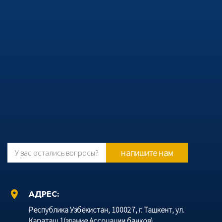
напишите нам
У вас остались вопросы?
location_on
АДРЕС:
Республика Узбекистан, 100027, г. Ташкент, ул.
Караташ 1(здание Ассоцации банков).