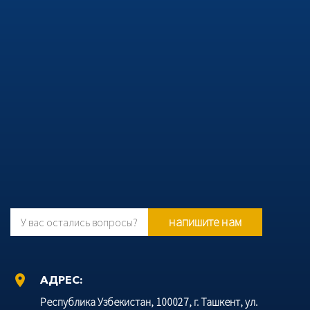
напишите нам
У вас остались вопросы?
location_on
АДРЕС:
Республика Узбекистан, 100027, г. Ташкент, ул.