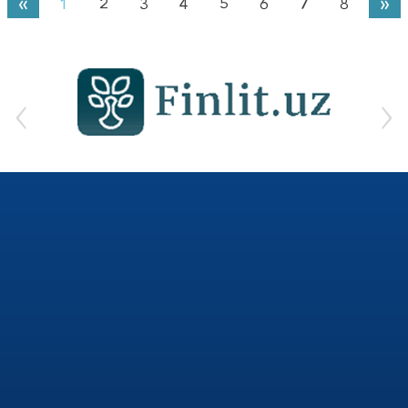
«
»
1
2
3
4
5
6
7
8
‹
›