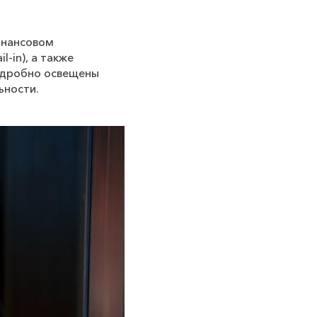
инансовом
il
-
in
), а также
одробно освещены
ьности.