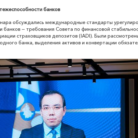
атежеспособности банков
минара обсуждались международные стандарты урегулир
 банков — требования Совета по финансовой стабильнос
иации страховщиков депозитов (
IADI
). Были рассмотре
ходного банка, выделения активов и конвертации обязате