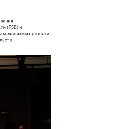
ования
ти (
FSB
) и
ны механизмы продажи
льств.