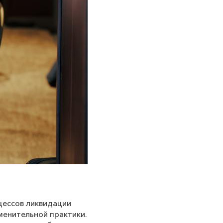
цессов ликвидации
менительной практики.