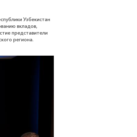
еспублики Узбекистан
ованию вкладов,
астие представители
ского региона.