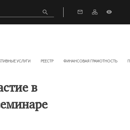
search
mail_outline
visibility
КТИВНЫЕ УСЛУГИ
РЕЕСТР
ФИНАНСОВАЯ ГРАМОТНОСТЬ
П
стие в
семинаре