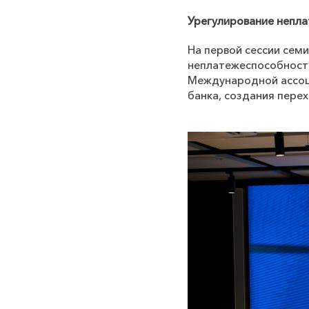
Урегулирование непл
На первой сессии се
неплатежеспособности
Международной ассоц
банка, создания пере