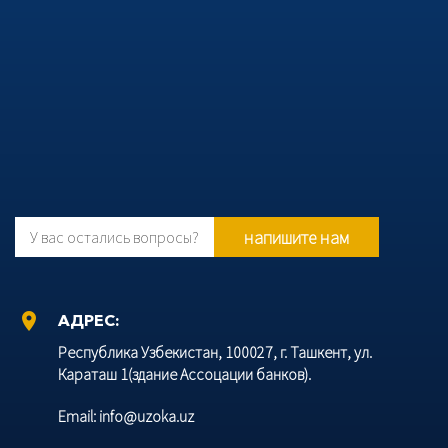
напишите нам
У вас остались вопросы?
location_on
АДРЕС:
Республика Узбекистан, 100027, г. Ташкент, ул.
Караташ 1(здание Ассоцации банков).
Email: info@uzoka.uz