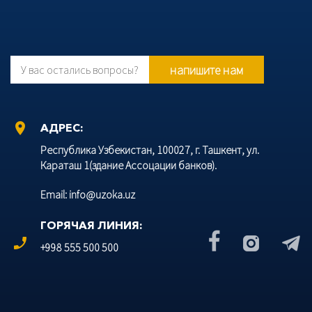
напишите нам
У вас остались вопросы?
location_on
АДРЕС:
Республика Узбекистан, 100027, г. Ташкент, ул.
Караташ 1(здание Ассоцации банков).
Email: info@uzoka.uz
ГОРЯЧАЯ ЛИНИЯ:
phone_enabled
+998 555 500 500