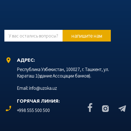
напишите нам
У вас остались вопросы?
location_on
АДРЕС:
Республика Узбекистан, 100027, г. Ташкент, ул.
Караташ 1(здание Ассоцации банков).
Email: info@uzoka.uz
ГОРЯЧАЯ ЛИНИЯ:
phone_enabled
+998 555 500 500