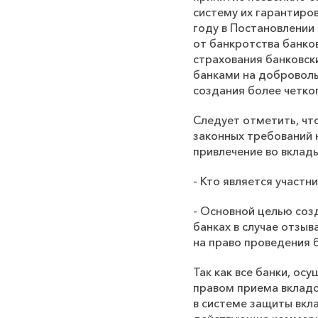
систему их гарантиро
году в Постановлении
от банкротства банко
страхования банковск
банками на доброволь
создания более четко
Следует отметить, что
законных требований н
привлечение во вклад
- Кто является участ
- Основной целью соз
банках в случае отзы
на право проведения 
Так как все банки, о
правом приема вкладо
в системе защиты вкл