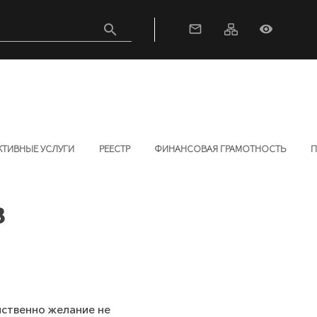
search
mail_outline
visibility
КТИВНЫЕ УСЛУГИ
РЕЕСТР
ФИНАНСОВАЯ ГРАМОТНОСТЬ
П
в
йственно желание не