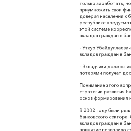
только заработать, но
приумножить свои фин
доверия населения к 
республике предусмот
этой системе корресп
вкладов граждан в бан
- Уткур Убайдуллаевич
вкладов граждан в бан
- Вкладчики должны и
потерями получат дос
Понимание этого вопр
стратегии развития б
основ формирования 
В 2002 году были реа
банковского сектора.
вкладов граждан в бан
принятие позволило с