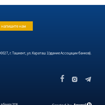
напишите нам
027, г. Ташкент, ул. Караташ 1(здание Ассоцации банков).
в банках 2026