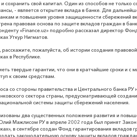
 и сохранить свой капитал. Один из способов не только с
ансы, - является открытие вклада в банке. Для дальнейш
банкам и повышения уровня защищенности сбережений в
рена правовая основа по защите вкладов граждан в банк
онденту «
Finance
.
uz
» подробно рассказал директор Фон
ках Уткур Нигматов.
, расскажите, пожалуйста, об истории создания правово
ках в Республике.
меть твердые гарантии, что они в кратчайшие сроки и с
туп к своим средствам.
оса со стороны правительства и Центрального банка РУ
анковского сектора страны, предусматривающей создан
национальной системы защиты сбережений населения.
лизованы два существенных положения развития и повыш
 Олий Мажлисом РУ в апреле 2002 года был принят Зако
ках», в сентябре создан Фонд гарантирования вкладов г
оздать законодательную основу защиты вкладов гражда