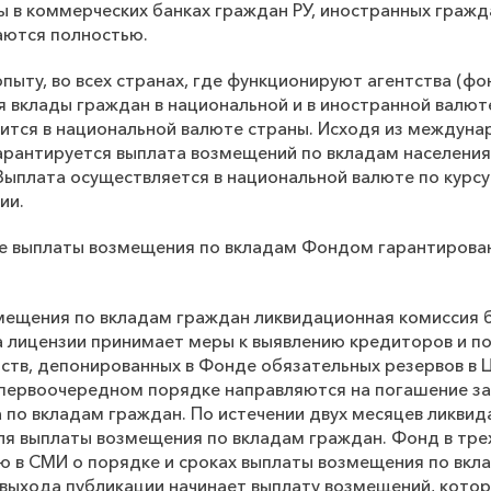
ы в коммерческих банках граждан РУ, иностранных гражд
аются полностью.
ыту, во всех странах, где функционируют агентства (фо
я вклады граждан в национальной и в иностранной валют
тся в национальной валюте страны. Исходя из междунар
арантируется выплата возмещений по вкладам населения
Выплата осуществляется в национальной валюте по курс
зии.
ке выплаты возмещения по вкладам Фондом гарантирован
змещения по вкладам граждан ликвидационная комиссия б
а лицензии принимает меры к выявлению кредиторов и п
ств, депонированных в Фонде обязательных резервов в 
 первоочередном порядке направляются на погашение з
 по вкладам граждан. По истечении двух месяцев ликви
я выплаты возмещения по вкладам граждан. Фонд в тре
 в СМИ о порядке и сроках выплаты возмещения по вклад
 выхода публикации начинает выплату возмещений, кото