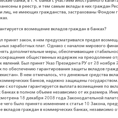
кие банки, в т. ч. банки с участием иностранного капит
анесены в реестр, и тем самым вклады в них граждан Рес
и лиц, не имеющих гражданства, застрахованы Фондом 
ках.
арантируется возмещение вкладов граждан в банках?
был принят закон, в нем предусматривался предел возме
ных заработных плат. Однако с началом мирового фина
нять дополнительные меры, обеспечивающие стабильнос
и сокращения общественных издержек на преодоление о
х явлений. Был принят Указ Президента РУ от 28 ноября 
 по обеспечению гарантирования защиты вкладов гражд
бекистан». В нем отмечалось, что денежные средства вк
 коммерческих банков, надежно защищены государством.
вии с которым гарантируется выплата возмещения по вк
х банках в полном объеме независимо от их размера. Ини
смотрена 18 декабря 2008 года Законодательной палато
ие чего было принято изменение к статье 10 Закона, пр
е вкладов граждан в коммерческих банках, независимо о