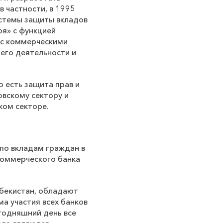
 частности, в 1995
истемы защиты вкладов
оя» с функцией
 с коммерческими
его деятельности и
о есть защита прав и
овскому сектору и
ком секторе.
по вкладам граждан в
коммерческого банка
збекистан, обладают
а участия всех банков
егодняшний день все