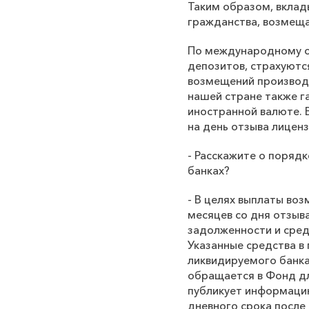
Таким образом, вклад
гражданства, возмещ
По международному оп
депозитов, страхуютс
возмещений производи
нашей стране также г
иностранной валюте. 
на день отзыва лицен
- Расскажите о поряд
банках?
- В целях выплаты во
месяцев со дня отзыв
задолженности и сред
Указанные средства в
ликвидируемого банка
обращается в Фонд дл
публикует информацию
дневного срока после