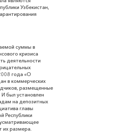
ала являются
публики Узбекистан,
гарантирования
щаемой суммы в
нсового кризиса
ть деятельности
трицательных
2008 года «О
ан в коммерческих
ладчиков, размещенные
 И был установлен
ладам на депозитных
циатива главы
й Республики
едусматривающее
т их размера.