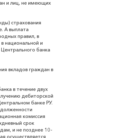
ан и лиц, не имеющих
нды) страхования
е. А выплата
одных правил, в
 в национальной и
у Центрального банка
ия вкладов граждан в
анка в течение двух
олучению дебиторской
Центральном банке РУ.
адолженности
дационная комиссия
хдневный срок
ам, и не позднее 10-
рая осуществляется