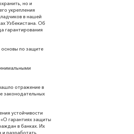
охранить, но и
его укрепления
кладчиков в нашей
ах Узбекистана. Об
да гарантирования
й основы по защите
 минимальными
 нашло отражение в
ие законодательных
ения устойчивости
н «О гарантиях защиты
раждан в банках. Их
н и разработать