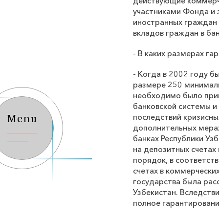
действующие коммерчес
участниками Фонда и з
иностранных граждан 
вкладов граждан в бан
- В каких размерах г
- Когда в 2002 году 
размере 250 минималь
необходимо было при
банковской системы 
последствий кризисны
Menu
дополнительных мерах
банках Республики Уз
на депозитных счетах
порядок, в соответст
счетах в коммерчески
государства была рас
Узбекистан. Вследств
полное гарантировани