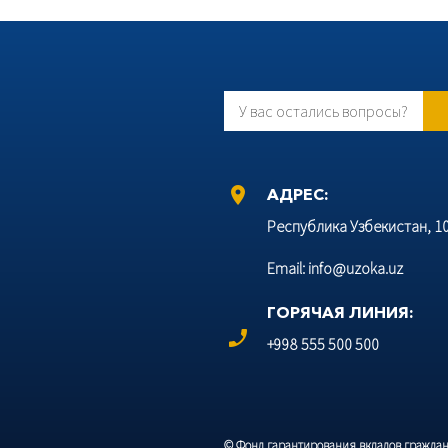
У вас остались вопросы?
location_on
АДРЕС:
Республика Узбекистан, 100
Email: info@uzoka.uz
ГОРЯЧАЯ ЛИНИЯ:
phone_enabled
+998 555 500 500
© Фонд гарантирования вкладов граждан 