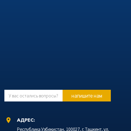
напишите нам
У вас остались вопросы?
location_on
АДРЕС:
Республика Узбекистан, 100027, г. Ташкент, ул.