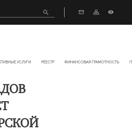
search
mail_outline
visibility
КТИВНЫЕ УСЛУГИ
РЕЕСТР
ФИНАНСОВАЯ ГРАМОТНОСТЬ
П
АДОВ
ЕТ
РСКОЙ