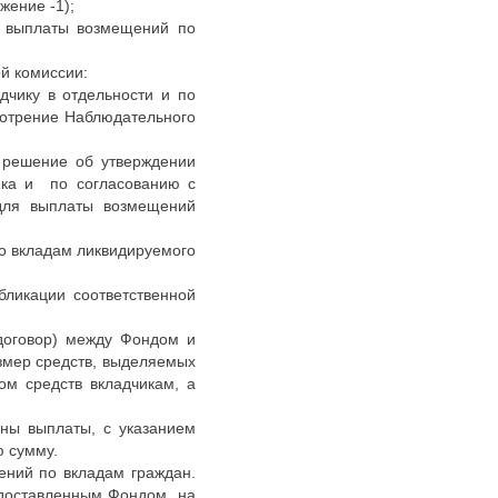
ение -1);
я выплаты возмещений по
ой комиссии:
дчику в отдельности и по
мотрение Наблюдательного
 решение об утверждении
ка и по согласованию с
 для выплаты возмещений
о вкладам ликвидируемого
ликации соответственной
договор) между Фондом и
змер средств, выделяемых
м средств вкладчикам, а
ены выплаты, с указанием
ю сумму.
ений по вкладам граждан.
едоставленным Фондом, на