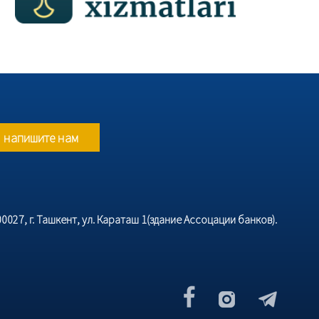
напишите нам
027, г. Ташкент, ул. Караташ 1(здание Ассоцации банков).