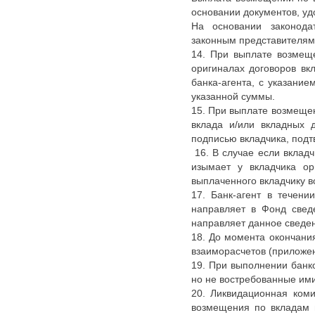
основании документов, уд
На основании законода
законным представителям
14. При выплате возмеще
оригиналах договоров вк
банка-агента, с указани
указанной суммы.
15. При выплате возмещен
вклада и/или вкладных 
подписью вкладчика, по
16. В случае если вклад
изымает у вкладчика ор
выплаченного вкладчику 
17. Банк-агент в течен
направляет в Фонд свед
направляет данное сведе
18. До момента окончани
взаиморасчетов (приложен
19. При выполнении банк
но не востребованные ими
20. Ликвидационная ком
возмещения по вкладам 