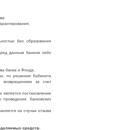
ва:
гарантирования;
ностью без образования
еред данным банком либо
ва банка и Фонда.
ан, по решению Кабинета
е возвращением за счет
н является постановление
во проведения банковских
аняется на случаи отзыва
ыделяемых средств.