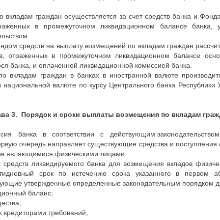
о вкладам граждан осуществляется за счет средств банка и Фонд
траженных в промежуточном ликвидационном балансе банка, 
ельством.
ндом средств на выплату возмещений по вкладам граждан рассчит
ов, отраженных в промежуточном ликвидационном балансе осн
я банка, и оплаченной ликвидационной комиссией банка.
о вкладам граждан в банках в иностранной валюте производит
в национальной валюте по курсу Центрального банка Республики У
ава 3. Порядок и сроки выплаты возмещения по вкладам граж
сия банка в соответствии с действующим законодательством, 
первую очередь направляет существующие средства и поступления 
ков являющимися физическими лицами.
и средств ликвидируемого банка для возмещения вкладов физиче
тидневный срок по истечению срока указанного в первом аб
ледующие утвержденные определенные законодательным поряд
ционный баланс;
щества;
х кредиторами требований;