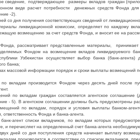
ное сведение, подтверждающее размеры вкладов граждан (прилож
ронном виде расчет потребности денежных средств Фонда дл
ние -2).
дней со дня получения соответствующих сведений от ликвидационн
териалы ликвидационной комиссии, определяет по каждому вкла
ежащую возмещению за счет средств Фонда, и вносит ее на расс
 Фонда, рассматривает представленные материалы, принимает
деляемых Фондом на возмещение вкладов ликвидируемого бан
публики Узбекистан осуществляет выбор банка (банк-агента)
го банка;
ствах массовой информации порядок и сроки выплаты возмещений п
 по вкладам производится Фондом через десять дней после пуб
гент.
ений по вкладам граждан составляется агентское соглашение (
ние - 5). В агентском соглашении должны быть предусмотрены ра
мещений по вкладам, порядок и условия выплаты банком-агенто
, ответственность Фонда и банка-агента.
 банк-агент списки вкладчиков, по вкладам которых предусмотр
е, и перечисляет на определенный счет банка-агента необходиму
е двух дней со дня поступления средств начинает выплату возмещ
кладам производится в соответствии со списком вкладчиков, пр