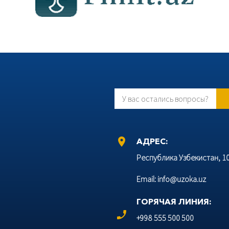
У вас остались вопросы?
location_on
АДРЕС:
Республика Узбекистан, 100
Email: info@uzoka.uz
ГОРЯЧАЯ ЛИНИЯ:
phone_enabled
+998 555 500 500