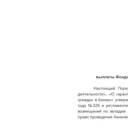
выплаты Фондом
Настоящий Порядок ра
деятельности», «О гара
граждан в банках» утвер
года №326 и регламенти
возмещений по вкладам 
право проведения банковс