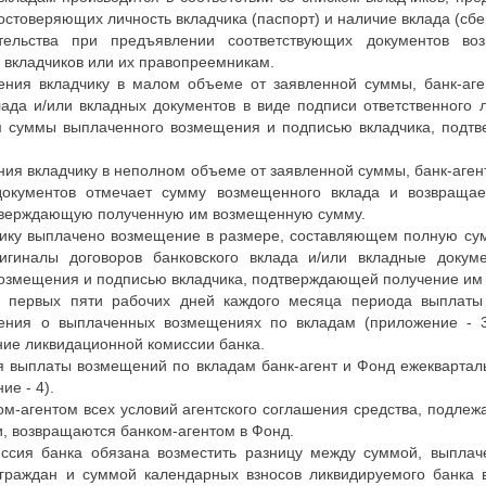
остоверяющих личность вкладчика (паспорт) и наличие вклада (сбе
тельства при предъявлении соответствующих документов во
 вкладчиков или их правопреемникам.
ния вкладчику в малом объеме от заявленной суммы, банк-аге
лада и/или вкладных документов в виде подписи ответственного 
ем суммы выплаченного возмещения и подписью вкладчика, под
ия вкладчику в неполном объеме от заявленной суммы, банк-аген
документов отмечает сумму возмещенного вклада и возвращае
дтверждающую полученную им возмещенную сумму.
чику выплачено возмещение в размере, составляющем полную сумм
игиналы договоров банковского вклада и/или вкладные доку
возмещения и подписью вкладчика, подтверждающей получение им
ии первых пяти рабочих дней каждого месяца периода выплат
ения о выплаченных возмещениях по вкладам (приложение - 
ние ликвидационной комиссии банка.
я выплаты возмещений по вкладам банк-агент и Фонд ежекварталь
ие - 4).
ом-агентом всех условий агентского соглашения средства, подлеж
, возвращаются банком-агентом в Фонд.
иссия банка обязана возместить разницу между суммой, выплач
граждан и суммой календарных взносов ликвидируемого банка в