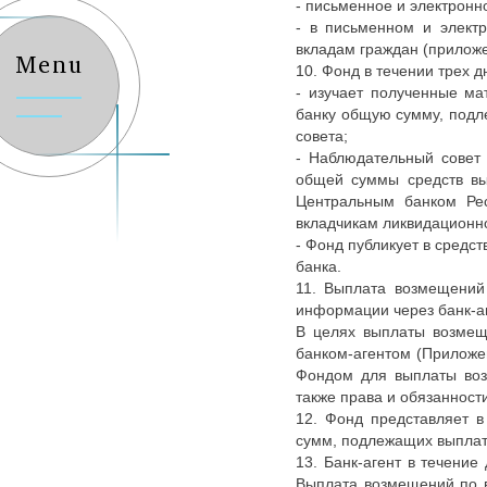
- письменное и электрон
- в письменном и элект
вкладам граждан (приложе
Menu
10. Фонд в течении трех 
- изучает полученные ма
банку общую сумму, подл
совета;
- Наблюдательный совет
общей суммы средств вы
Центральным банком Рес
вкладчикам ликвидационно
- Фонд публикует в сред
банка.
11. Выплата возмещений
информации через банк-а
В целях выплаты возмещ
банком-агентом (Приложе
Фондом для выплаты воз
также права и обязанности
12. Фонд представляет в
сумм, подлежащих выплат
13. Банк-агент в течени
Выплата возмещений по в