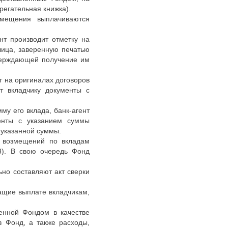
регательная книжка).
змещения выплачиваются
нт производит отметку на
лица, заверенную печатью
тверждающей получение им
т на оригиналах договоров
т вкладчику документы с
у его вклада, банк-агент
менты с указанием суммы
 указанной суммы.
ы возмещений по вкладам
3). В свою очередь Фонд
но составляют акт сверки
ащие выплате вкладчикам,
енной Фондом в качестве
 Фонд, а также расходы,