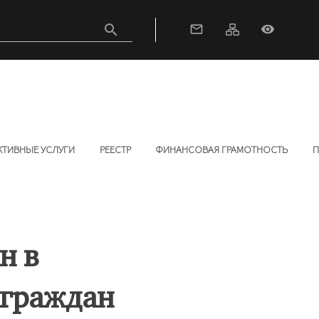
search
mail_outline
visibility
КТИВНЫЕ УСЛУГИ
РЕЕСТР
ФИНАНСОВАЯ ГРАМОТНОСТЬ
П
н в
 граждан