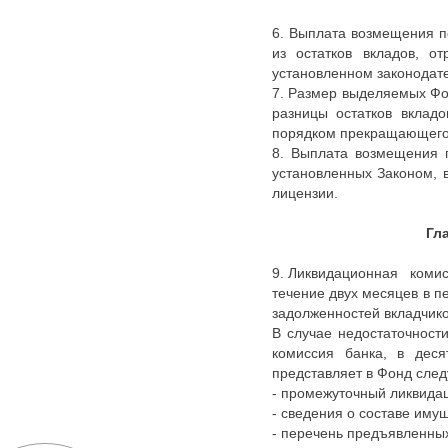
6. Выплата возмещения п
из остатков вкладов, о
установленном законодат
7. Размер выделяемых Фо
разницы остатков вклад
порядком прекращающегос
8. Выплата возмещения п
установленных Законом, 
лицензии.
Гл
9. Ликвидационная комис
течение двух месяцев в 
задолженностей вкладчи
В случае недостаточност
комиссия банка, в деся
представляет в Фонд с
- промежуточный ликвида
- сведения о составе иму
- перечень предъявленны