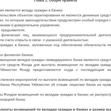
Глава 1. Общие правила
ия являются вклады граждан в банках.
ательством объектом гарантирования не являются денежные средст
ках, по которым законодательством предусмотрен особый порядок 
анкам в доверительное управление;
 предъявителя;
физических лиц, занимающихся предпринимательской деятель
эти счета открыты в связи с указанной деятельностью;
граждан в банках, заложенные под обеспечение обязательств п
х филиалах банков.
змещения вкладов граждан ликвидируемого банка являются средст
ности средств Фонда для выплаты возмещения по вкладам гражд
Узбекистан Фонду предоставляется ссуда с последующим е
ствления мероприятий по выплате возмещений по вкладам гражда
банка Республики Узбекистан об отзыве лицензии банка на пра
ты Фондом возмещений по вкладам граждан в банках не распростр
низацией банка.
ыплаты возмещений по вкладам граждан в банках и размер в