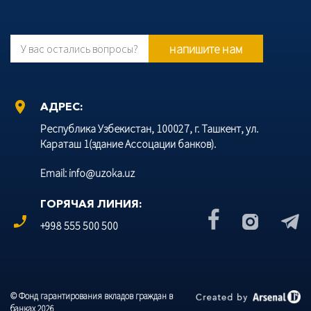
напишите нам
У вас остались вопросы?
location_on
АДРЕС:
Республика Узбекистан, 100027, г. Ташкент, ул.
Караташ 1(здание Ассоцации банков).
Email: info@uzoka.uz
ГОРЯЧАЯ ЛИНИЯ:
phone_enabled
+998 555 500 500
© Фонд гарантирования вкладов граждан в
банках 2026