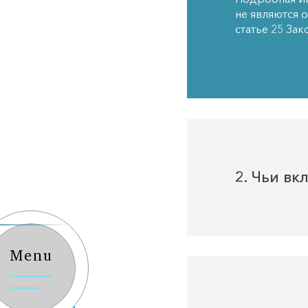
не являются 
статье 25 За
2. Чьи вк
Menu