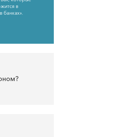
ржится в
в банках».
коном?