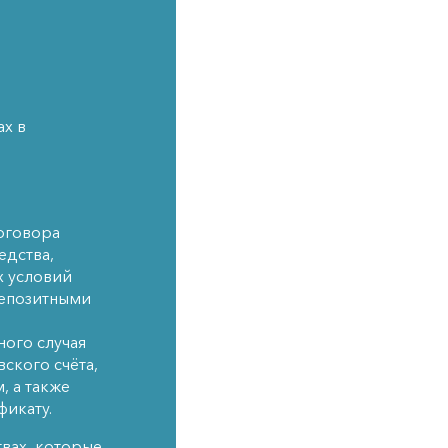
ах в
договора
едства,
х условий
депозитными
ного случая
ского счёта,
, а также
фикату.
вах, которые