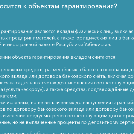
носится к объектам гарантирования?
рантирования являются вклады физических лиц, включая
ых предпринимателей, а также юридических лиц в банк
 и иностранной валюте Республики Узбекистан.
нии объекта гарантирования вкладом считаются:
 денежных средств, размещённых в банке на основании 
кого вклада или договора банковского счёта, включая ср
еся на отдельных счетах до выполнения соответствующи
а (услуга «эскроу»), а также средства, подтверждённые 
катами;
начисленных, но не выплаченных до наступления гарантий
ов по договору банковского вклада или договору банков
 начисление предусмотрено соответствующим договором
нные, но не выплаченные проценты по депозитному серти
формация об объектах гарантирования, а также о средст