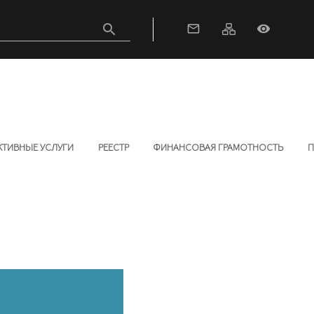
search
mail_outline
visibility
КТИВНЫЕ УСЛУГИ
РЕЕСТР
ФИНАНСОВАЯ ГРАМОТНОСТЬ
П