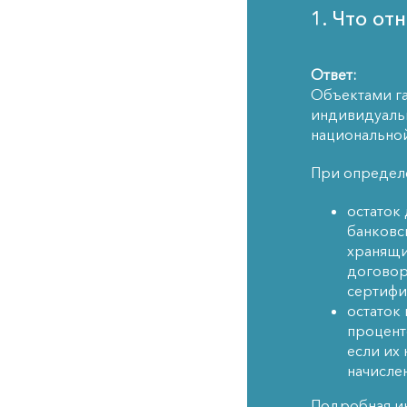
1. Что от
Ответ:
Объектами га
индивидуальн
национальной
При определе
остаток
банковс
хранящи
договор
сертифи
остаток 
процент
если их
начисле
Подробная ин