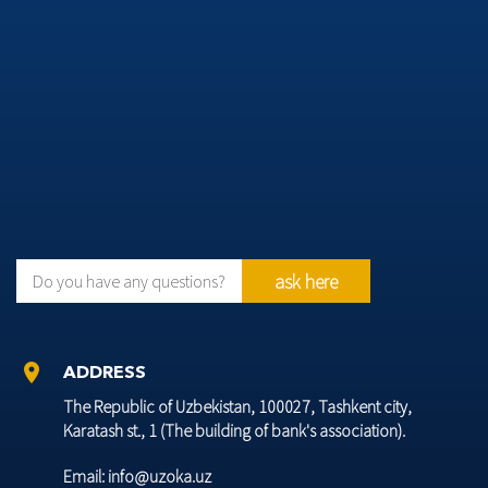
ask here
Do you have any questions?
location_on
ADDRESS
The Republic of Uzbekistan, 100027, Tashkent city,
Karatash st., 1 (The building of bank's association).
Email: info@uzoka.uz