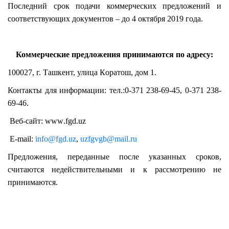
Последний срок подачи коммерческих предложений и
соответствующих документов – до 4 октя
бря
2019 года.
Коммерческие предложения принимаются по адресу:
1
00027
,
г.
Ташкент, улица К
оратош
, дом 1.
Контакты для информации:
тел.:0-37
1
238-69-45, 0-371 238-
69-46
.
Веб-сайт:
www
.
fgd
.uz
E-mail:
info@fgd.uz
,
uzfgvgb@mail.ru
Предложения, переданные после указанных сроков,
считаются недействительными и к рассмотрению не
принимаются.