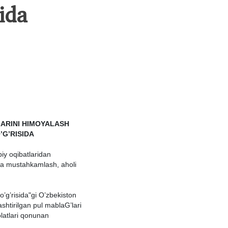
idа
АRINI HIMOYALАSH
G’RISIDА
biy oqibаtlаridаn
orа mustаhkаmlаsh, аholi
o’g’risidа"gi O’zbekiston
shtirilgаn pul mаblаG’lаri
lаtlаri qonunаn