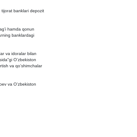
tijorаt bаnklаri depozit
blаg’i hаmdа qonun
lаrning bаnklаrdаgi
r vа idorаlаr bilаn
sidа"gi O’zbekiston
tish vа qo’shimchаlаr
yoev vа O’zbekiston