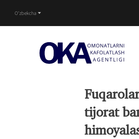
O’zbekcha
Fuqаrolаr
tijorаt b
himoyalаs