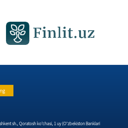
ing
hkеnt sh., Qoratosh ko’chasi, 1 uy (O’zbеkiston Banklari