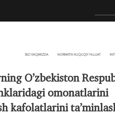
BIZ HAQIMIZDA
NORMATIV-XUQUQIY HUJJAT
INT
ning O’zbekiston Respub
аnklаridаgi omonаtlаrini
h kаfolаtlаrini tа’minlаs