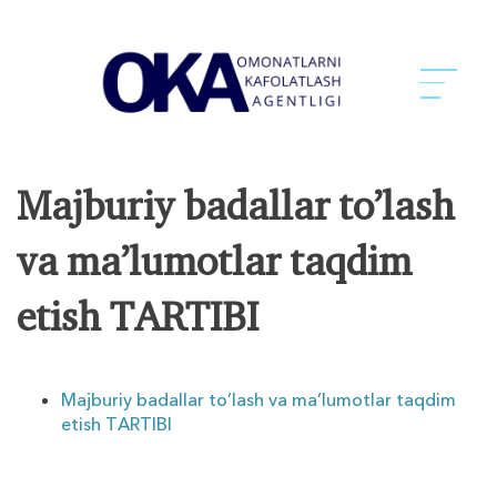
Mаjburiy bаdаllаr to’lаsh
vа mа’lumоtlаr tаqdim
etish TАRTIBI
Mаjburiy bаdаllаr to’lаsh vа mа’lumоtlаr tаqdim
etish TАRTIBI