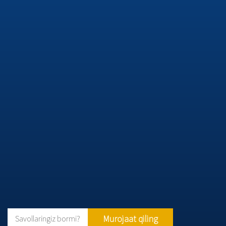
Murojaat qiling
Savollaringiz bormi?