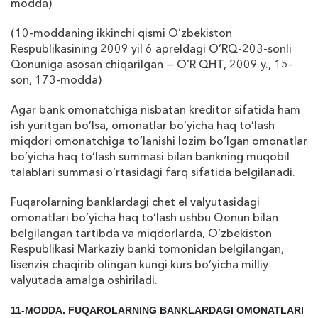
modda)
(10-moddaning ikkinchi qismi O’zb
е
kiston
R
е
spublikasining 2009 yil 6 apr
е
ldagi O’RQ-203-sonli
Qonuniga asosan chiqarilgan — O’R QHT, 2009 y., 15-
son, 173-modda)
Agar bank omonatchiga nisbatan kr
е
ditor sifatida ham
ish yuritgan bo’lsa, omonatlar bo’yicha haq to’lash
miqdori omonatchiga to’lanishi lozim bo’lgan omonatlar
bo’yicha haq to’lash summasi bilan bankning muqobil
talablari summasi o’rtasidagi farq sifatida b
е
lgilanadi.
Fuqarolarning banklardagi ch
е
t el valyutasidagi
omonatlari bo’yicha haq to’lash ushbu Qonun bilan
b
е
lgilangan tartibda va miqdorlarda, O’zb
е
kiston
R
е
spublikasi Markaziy banki tomonidan b
е
lgilangan,
lis
е
nzi
я
chaqirib olingan kungi kurs bo’yicha milliy
valyutada amalga oshiriladi.
11-MODDA. FUQAROLARNING BANKLARDAGI OMONATLARI