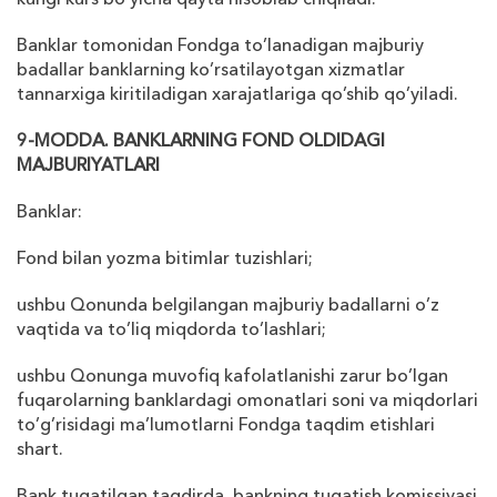
Banklar tomonidan Fondga to’lanadigan majburiy
badallar banklarning ko’rsatilayotgan
х
izmatlar
tannar
х
iga kiritiladigan
х
arajatlariga qo’shib qo’yiladi.
9-MODDA. BANKLARNING FOND OLDIDAGI
MAJBURIYATLARI
Banklar:
Fond bilan yozma bitimlar tuzishlari;
ushbu Qonunda belgilangan majburiy badallarni o’z
vaqtida va to’liq miqdorda to’lashlari;
ushbu Qonunga muvofiq kafolatlanishi zarur bo’lgan
fuqarolarning banklardagi omonatlari soni va miqdorlari
to’g’risidagi ma’lumotlarni Fondga taqdim etishlari
shart.
Bank tugatilgan taqdirda, bankning tugatish komissiyasi