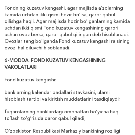
Fondning kuzatuv kengashi, agar majlisda a’zolarning
kamida uchdan ikki qismi hozir bo’lsa, qaror qabul
qilishga haqli. Agar majlisda hozir bo’lganlarning kamida
uchdan ikki qismi Fond kuzatuv kengashining qarori
uchun ovoz bersa, qaror qabul qilingan deb hisoblanadi.
Ovozlar teng bo’lganda Fond kuzatuv kengashi raisining
ovozi hal qiluvchi hisoblanadi.
6-MODDA. FOND KUZATUV KENGASHINING
VAKOLATLARI
Fond kuzatuv kengashi:
banklarning kalendar badallari stavkasini, ularni
hisoblash tartibi va kiritish muddatlarini tasdiqlaydi;
fuqarolarning banklardagi omonatlari bo’yicha haq
to’lash to’g’risida qaror qabul qiladi;
O’zbekiston Respublikasi Markaziy bankining roziligi