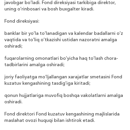
javobgar bo’ladi. Fond direksiyasi tarkibiga direktor,
uning o’rinbosari va bosh bu
х
galter kiradi.
Fond direksiyasi:
banklar bir yo’la to’lanadigan va kalendar badallarni o’z
vaqtida va to’liq o’tkazishi ustidan nazoratni amalga
oshiradi;
fuqarolarning omonatlari bo’yicha haq to’lash chora-
tadbirlarini amalga oshiradi;
joriy faoliyatga mo’ljallangan
х
arajatlar smetasini Fond
kuzatuv kengashining tasdig’iga kiritadi;
qonun hujjatlariga muvofiq boshqa vakolatlarni amalga
oshiradi.
Fond direktori Fond kuzatuv kengashining majlislarida
maslahat ovozi huquqi bilan ishtirok etadi.