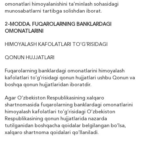
omonatlari himoyalanishini ta’minlash sohasidagi
munosabatlarni tartibga solishdan iborat.
2-MODDA. FUQAROLARNING BANKLARDAGI
OMONATLARINI
HIMOYALASH KAFOLATLARI TO’G’RISIDAGI
QONUN HUJJATLARI
Fuqarolarning banklardagi omonatlarini himoyalash
kafolatlari to’g’risidagi qonun hujjatlari ushbu Qonun va
boshqa qonun hujjatlaridan iboratdir.
Agar O’zbekiston Respublikasining
х
alqaro
shartnomasida fuqarolarning banklardagi omonatlarini
himoyalash kafolatlari to’g’risidagi O’zbekiston
Respublikasining qonun hujjatlarida nazarda
tutilganidan boshqacha qoidalar belgilangan bo’lsa,
х
alqaro shartnoma qoidalari qo’llaniladi.