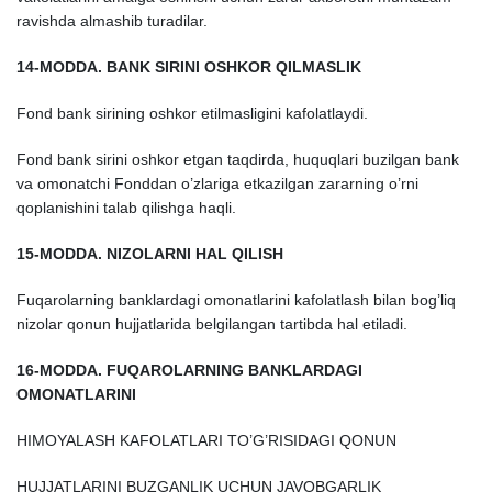
ravishda almashib turadilar.
14-MODDA. BANK SIRINI OSHKOR QILMASLIK
Fond bank sirining oshkor etilmasligini kafolatlaydi.
Fond bank sirini oshkor etgan taqdirda, huquqlari buzilgan bank
va omonatchi Fonddan o’zlariga etkazilgan zararning o’rni
qoplanishini talab qilishga haqli.
15-MODDA. NIZOLARNI HAL QILISH
Fuqarolarning banklardagi omonatlarini kafolatlash bilan bog’liq
nizolar qonun hujjatlarida belgilangan tartibda hal etiladi.
16-MODDA. FUQAROLARNING BANKLARDAGI
OMONATLARINI
HIMOYALASH KAFOLATLARI TO’G’RISIDAGI QONUN
HUJJATLARINI BUZGANLIK UCHUN JAVOBGARLIK