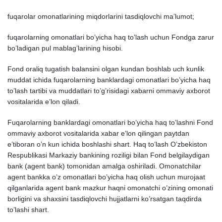
fuqarolar omonatlarining miqdorlarini tasdiqlovchi ma’lumot;
fuqarolarning omonatlari bo’yicha haq to’lash uchun Fondga zarur
bo’ladigan pul mablag’larining hisobi.
Fond oraliq tugatish balansini olgan kundan boshlab uch kunlik
muddat ichida fuqarolarning banklardagi omonatlari bo’yicha haq
to’lash tartibi va muddatlari to’g’risidagi
х
abarni ommaviy a
х
borot
vositalarida e’lon qiladi.
Fuqarolarning banklardagi omonatlari bo’yicha haq to’lashni Fond
ommaviy a
х
borot vositalarida
х
abar e’lon qilingan paytdan
e’tiboran o’n kun ichida boshlashi shart. Haq to’lash O’zbekiston
Respublikasi Markaziy bankining roziligi bilan Fond belgilaydigan
bank (agent bank) tomonidan amalga oshiriladi. Omonatchilar
agent bankka o’z omonatlari bo’yicha haq olish uchun murojaat
qilganlarida agent bank mazkur haqni omonatchi o’zining omonati
borligini va sha
х
sini tasdiqlovchi hujjatlarni ko’rsatgan taqdirda
to’lashi shart.