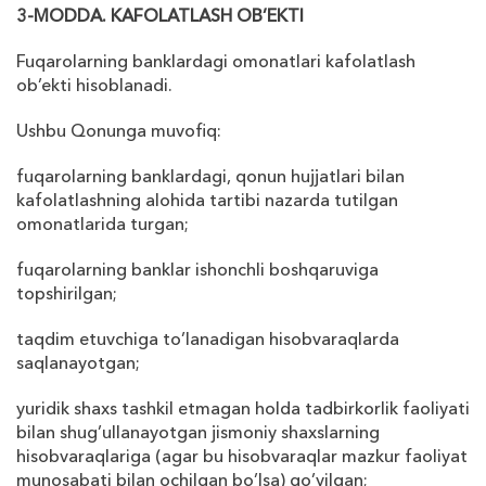
3-MODDA. KAFOLATLASH OB’EKTI
Fuqarolarning banklardagi omonatlari kafolatlash
ob’ekti hisoblanadi.
Ushbu Qonunga muvofiq:
fuqarolarning banklardagi, qonun hujjatlari bilan
kafolatlashning alohida tartibi nazarda tutilgan
omonatlarida turgan;
fuqarolarning banklar ishonchli boshqaruviga
topshirilgan;
taqdim etuvchiga to’lanadigan hisobvaraqlarda
saqlanayotgan;
yuridik sha
х
s tashkil etmagan holda tadbirkorlik faoliyati
bilan shug’ullanayotgan jismoniy sha
х
slarning
hisobvaraqlariga (agar bu hisobvaraqlar mazkur faoliyat
munosabati bilan ochilgan bo’lsa) qo’yilgan;