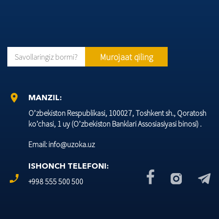
Murojaat qiling
Savollaringiz bormi?
location_on
MANZIL:
O’zbеkiston Rеspublikasi, 100027, Toshkеnt sh., Qoratosh
ko’chasi, 1 uy (O’zbеkiston Banklari Assosiasiyasi binosi) .
Email: info@uzoka.uz
ISHONCH TELEFONI:
phone_enabled
+998 555 500 500