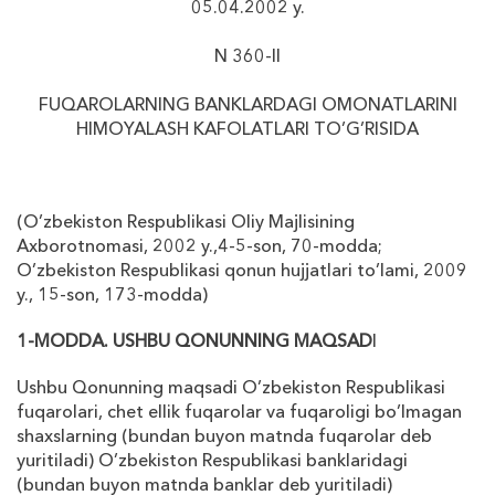
05.04.2002 y.
N 360-II
FUQAROLARNING BANKLARDAGI OMONATLARINI
HIMOYALASH KAFOLATLARI TO’G’RISIDA
(O’zbekiston Respublikasi Oliy Majlisining
Axborotnomasi, 2002 y.,4-5-son, 70-modda;
O’zbekiston Respublikasi qonun hujjatlari to’lami, 2009
y., 15-son, 173-modda)
1-MODDA. USHBU QONUNNING MAQSAD
I
Ushbu Qonunning maqsadi O’zbekiston Respublikasi
fuqarolari, chet ellik fuqarolar va fuqaroligi bo’lmagan
sha
х
slarning (bundan buyon matnda fuqarolar deb
yuritiladi) O’zbekiston Respublikasi banklaridagi
(bundan buyon matnda banklar deb yuritiladi)