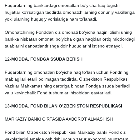
Fuqarolarning banklardagi omonatlari bo’yicha haq tegishli
hujjatlar ko’rsatilgan taqdirda omonatchilarning qonuniy vakillariga
yoki ularning huquqiy vorislariga ham to’lanadi.
Omonatchining Fonddan o’z omonati bo’yicha haqini olishi uning
bankka nisbatan omonati bo’yicha olgan haqidan ortiq miqdordagi
talablarini qanoatlantirishga doir huquqlarini istisno etmaydi.
12-MODDA. FONDGA SSUDA BERISH
Fuqarolarning omonatlari bo’yicha haq to’lash uchun Fondning
mablag’lari etarli bo’lmagan taqdirda, O’zbekiston Respublikasi
Vazirlar Mahkamasining qaroriga binoan Fondga ssuda beriladi
va u keyinchalik Fond tushumlari hisobidan qaytariladi.
13-MODDA. FOND BILAN O’ZBEKISTON RESPUBLIKASI
MARKAZIY BANKI O’RTASIDA A
Х
BOROT ALMASHISH
Fond bilan O’zbekiston Respublikasi Markaziy banki Fond o’z
vakolatlarini amalga oshirishi uchun zarur a
х
borotni muntazam