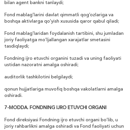
bilan agent bankni tanlaydi;
Fond mablag’larini davlat qimmatli qog’ozlariga va
boshqa aktivlarga qo’yish
х
ususida qaror qabul qiladi;
Fond mablag’laridan foydalanish tartibini, shu jumladan
joriy faoliyatga mo’ljallangan
х
arajatlar smetasini
tasdiqlaydi;
Fondning ijro etuvchi organini tuzadi va uning faoliyati
ustidan nazoratni amalga oshiradi;
auditorlik tashkilotini belgilaydi;
qonun hujjatlariga muvofiq boshqa vakolatlarni amalga
oshiradi.
7-MODDA. FONDNING IJRO ETUVCHI ORGANI
Fond direksiyasi Fondning ijro etuvchi organi bo’lib, u
joriy rahbarlikni amalga oshiradi va Fond faoliyati uchun