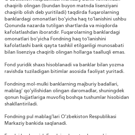
chaqirib olingan (bundan buyon matnda lisenziyani
chaqirib olish deb yuritiladi) taqdirda fuqarolarning
banklardagi omonatlari bo’yicha haq to’lanishini ushbu
Qonunda nazarda tutilgan shartlarda va miqdorda
kafolatlashdan iboratdir. Fuqarolarning banklardagi
omonatlari bo’yicha Fondning haq to’lanishini
kafolatlashi bank qayta tashkil etilganligi munosabati
bilan lisenziya chaqirib olingan hollarga taalluqli emas.
Fond yuridik sha
х
s hisoblanadi va banklar bilan yozma
ravishda tuziladigan bitimlar asosida faoliyat yuritadi.
Fondning mol-mulki banklarning majburiy badallari,
mablag’ qo’yilishidan olingan daromadlar, shuningdek
qonun hujjatlariga muvofiq boshqa tushumlar hisobidan
shakllantiriladi.
Fondning pul mablag’lari O’zbekiston Respublikasi
Markaziy bankida saqlanadi.