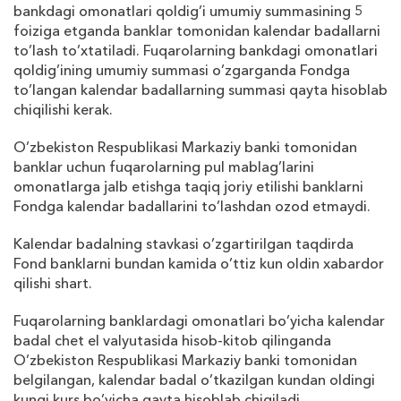
bankdagi omonatlari qoldig’i umumiy summasining 5
foiziga etganda banklar tomonidan kalendar badallarni
to’lash to’
х
tatiladi. Fuqarolarning bankdagi omonatlari
qoldig’ining umumiy summasi o’zgarganda Fondga
to’langan kalendar badallarning summasi qayta hisoblab
chiqilishi kerak.
O’zbekiston Respublikasi Markaziy banki tomonidan
banklar uchun fuqarolarning pul mablag’larini
omonatlarga jalb etishga taqiq joriy etilishi banklarni
Fondga kalendar badallarini to’lashdan ozod etmaydi.
Kalendar badalning stavkasi o’zgartirilgan taqdirda
Fond banklarni bundan kamida o’ttiz kun oldin
х
abardor
qilishi shart.
Fuqarolarning banklardagi omonatlari bo’yicha kalendar
badal chet el valyutasida hisob-kitob qilinganda
O’zbekiston Respublikasi Markaziy banki tomonidan
belgilangan, kalendar badal o’tkazilgan kundan oldingi
kungi kurs bo’yicha qayta hisoblab chiqiladi.