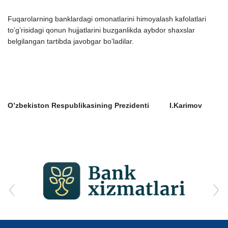
Fuqarolarning banklardagi omonatlarini himoyalash kafolatlari
to’g’risidagi qonun hujjatlarini buzganlikda aybdor sha
х
slar
belgilangan tartibda javobgar bo’ladilar.
O’zbekiston Respublikasining Prezidenti I.Karimov
‹
›