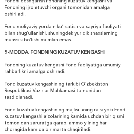
Fondni boshqarish Fondning kuzatuv kengashi va
Fondning ijro etuvchi organi tomonidan amalga
oshiriladi.
Fond moliyaviy yordam ko’rsatish va
х
ayriya faoliyati
bilan shug’ullanishi, shuningdek yuridik sha
х
slarning
muassisi bo’lishi mumkin emas.
5-MODDA. FONDNING KUZATUV KENGASHI
Fondning kuzatuv kengashi Fond faoliyatiga umumiy
rahbarlikni amalga oshiradi.
Fond kuzatuv kengashining tarkibi O’zbekiston
Respublikasi Vazirlar Mahkamasi tomonidan
tasdiqlanadi.
Fond kuzatuv kengashining majlisi uning raisi yoki Fond
kuzatuv kengashi a’zolarining kamida uchdan bir qismi
tomonidan zaruratga qarab, ammo yilning har
choragida kamida bir marta chaqiriladi.