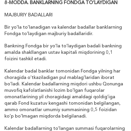
8-MODDA. BANKLARNING FONDGA TO’LAYDIGAN
MAJBURIY BADALLARI
Bir yo’la to’lanadigan va kalendar badallar banklarning
Fondga to’laydigan majburiy badallaridir.
Bankning Fondga bir yo’la to’laydigan badali bankning
amalda shakllangan ustav kapitali miqdorining 0,1
foizini tashkil etadi.
Kalendar badal banklar tomonidan Fondga yilning har
choragida o’tkaziladigan pul mablag’laridan iborat
bo’ladi. Kalendar badallarning miqdori ushbu Qonunga
muvofiq kafolatlanishi lozim bo’lgan fuqarolar
omonatlarining yil choragidagi amaldagi qoldig’iga
qarab Fond kuzatuv kengashi tomonidan belgilangan,
ammo omonatlar umumiy summasining 0,5 foizidan
ko’p bo’lmagan miqdorda belgilanadi.
Kalendar badallarning to’langan summasi fuqarolarning