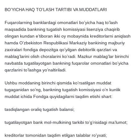
BO’YICHA HAQ TO’LASH TARTIBI VA MUDDATLARI
Fuqarolarning banklardagi omonatlari bo’yicha haq to’lash
maqsadida bankning tugatish komissiyasi lisenziya chaqirib
olingan kundan e’tiboran ikki oy mobaynida kreditorlarni aniqlash
hamda O’zbekiston Respublikasi Markaziy bankining majburiy
za
х
iralari fondiga depozitga qo’yilgan debitorlik qarzlari va
mablag’larini olish choralarini ko’radi. Mazkur mablag’lar birinchi
navbatda tugatilayotgan bankning fuqarolar omonatlari bo’yicha
qarzlarini to’lashga yo’naltiriladi.
Ushbu moddaning birinchi qismida ko’rsatilgan muddat
tugaganidan so’ng, bankning tugatish komissiyasi o’n kunlik
muddat ichida Fondga quyidagilarni taqdim etishi shart:
tasdiqlangan oraliq tugatish balansi;
tugatilayotgan bank mol-mulkining tarkibi to’g’risidagi ma’lumot;
kreditorlar tomonidan taqdim etilgan talablar ro’y
х
ati;