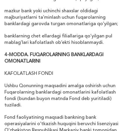
mazkur bank yoki uchinchi sha
х
slar oldidagi
majburiyatlarni ta’minlash uchun fuqarolarning
banklardagi garovda turgan omonatlariga qo’yilgan;
banklarning chet ellardagi filiallariga qo’yilgan pul
mablag’lari kafolatlash ob’ekti hisoblanmaydi.
4-MODDA. FUQAROLARNING BANKLARDAGI
OMONATLARINI
KAFOLATLASH FONDI
Ushbu Qonunning maqsadini amalga oshirish uchun
Fuqarolarning banklardagi omonatlarini kafolatlash
fondi (bundan buyon matnda Fond deb yuritiladi)
tuziladi.
Fond faoliyatining maqsadi bankning bank
operasiyalarini o’tkazish huquqini beruvchi lisenziyasi
O’zbekiston Respublikasi Markaziy banki tomonidan