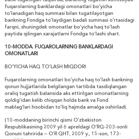
fuqarolarning banklardagi omonatlari bo’yicha
to’lanadigan haq summasi bilan tugatilayotgan
bankning Fondga to’laydigan badali summasi o’rtasidagi
farqni, shuningdek omonatlar bo’yicha haq to’lash
paytida qilingan
х
arajatlarni Fondga to’lashi shart.
10-MODDA. FUQAROLARNING BANKLARDAGI
OMONATLARI
BO’YICHA HAQ TO’LASH MIQDORI
Fuqarolarning omonatlari bo’yicha haq to’lash bankning
qonun hujjatlarida b
е
lgilangan tartibda tasdiqlangan
oraliq tugatish balansida aks ettirilgan omonatlarning
qoldig’idan k
е
lib chiqqan holda bank va Fond
mablag’lari hisobidan to’liq hajmda amalga oshiriladi.
(10-moddaning birinchi qismi O’zb
е
kiston
R
е
spublikasining 2009 yil 6 apr
е
ldagi O’RQ-203-sonli
Qonuni tahririda — O’R QHT, 2009 y., 15-son, 173-