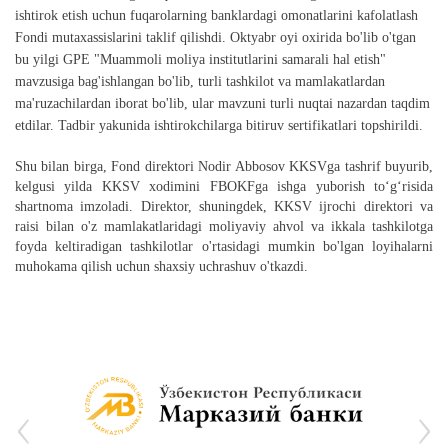
ishtirok etish uchun fuqarolarning banklardagi omonatlarini kafolatlash
Fondi mutaxassislarini taklif qilishdi.
Oktyabr oyi oxirida bo'lib o'tgan
bu yilgi GPE "Muammoli moliya institutlarini samarali hal etish"
mavzusiga bag'ishlangan bo'lib, turli tashkilot va mamlakatlardan
ma'ruzachilardan iborat bo'lib, ular mavzuni turli nuqtai nazardan taqdim
etdilar. Tadbir yakunida ishtirokchilarga bitiruv sertifikatlari topshirildi.
Shu bilan birga,
Fond
direktori Nodir Abbosov KKSVga tashrif buyurib,
kelgusi yilda KKSV xodimini FBOKFga ishga yuborish to‘g‘risida
shartnoma imzoladi. Direktor, shuningdek,
KKSV
ijrochi direktori va
raisi bilan o'z mamlakatlaridagi moliyaviy ahvol va ikkala tashkilotga
foyda keltiradigan tashkilotlar o'rtasidagi mumkin bo'lgan loyihalarni
muhokama qilish uchun shaxsiy uchrashuv o'tkazdi.
‹
›