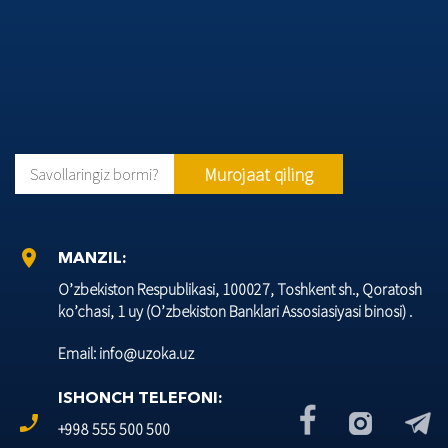
Murojaat qiling
Savollaringiz bormi?
location_on
MANZIL:
O’zbеkiston Rеspublikasi, 100027, Toshkеnt sh., Qoratosh
ko’chasi, 1 uy (O’zbеkiston Banklari Assosiasiyasi binosi) .
Email: info@uzoka.uz
ISHONCH TELEFONI:
phone_enabled
+998 555 500 500