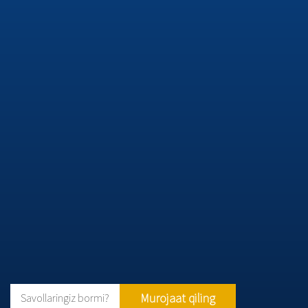
Murojaat qiling
Savollaringiz bormi?