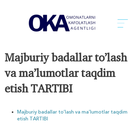
Mаjburiy bаdаllаr to’lаsh
vа mа’lumоtlаr tаqdim
etish TАRTIBI
Mаjburiy bаdаllаr to’lаsh vа mа’lumоtlаr tаqdim
etish TАRTIBI