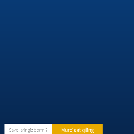
Murojaat qiling
Savollaringiz bormi?