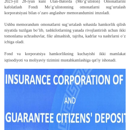
2023-yil 28-iyun kuni Ulan-Batorda (Mo‘g‘uliston) Omonatlarini
kafolatlash Fondi Mo‘g‘ulistonning omonatlarni sug‘urtalash
korporatsiyasi bilan o‘zaro anglashuv memorandumini imzoladi.
Ushbu memorandum omonatlarni sug‘urtalash sohasida hamkorlik qilish
niyatida tuzilgan bo‘lib, tashkilotlarning yanada rivojlantirish uchun ikki
tomonlama uchrashuvlar, fikr almashish, tajriba, kadrlar va nashrlarni o‘z
ichiga oladi.
Fond va korporatsiya hamkorlikning kuchayishi ikki mamlakat
iqtisodiyoti va moliyaviy tizimini mustahkamlashiga qat'iy ishonadi.