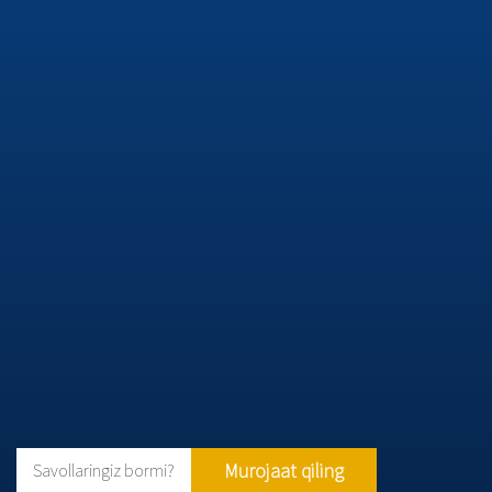
Murojaat qiling
Savollaringiz bormi?