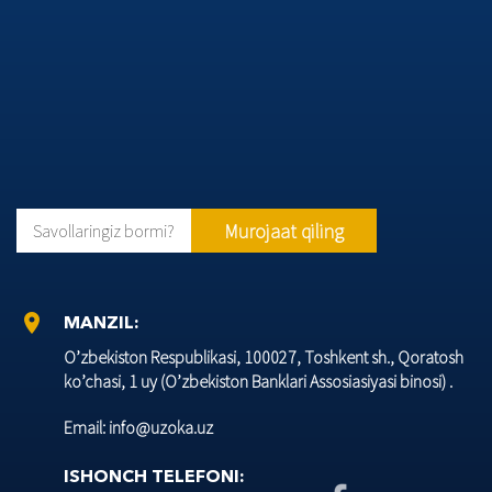
Murojaat qiling
Savollaringiz bormi?
location_on
MANZIL:
O’zbеkiston Rеspublikasi, 100027, Toshkеnt sh., Qoratosh
ko’chasi, 1 uy (O’zbеkiston Banklari Assosiasiyasi binosi) .
Email: info@uzoka.uz
ISHONCH TELEFONI: