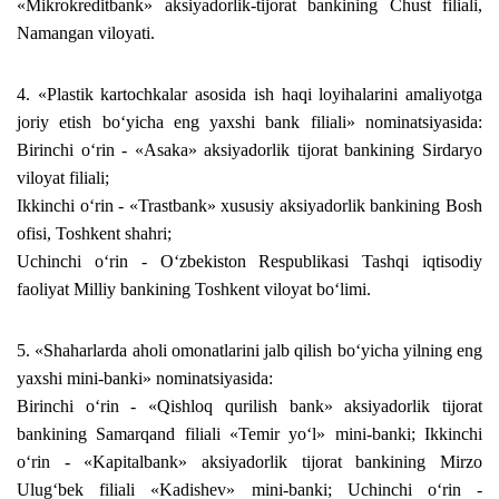
«Mikrokreditbank» aksiyadorlik-tijorat bankining Chust filiali,
Namangan viloyati.
4. «Plastik kartochkalar asosida ish haqi loyihalarini amaliyotga
joriy etish bo‘yicha eng yaxshi bank filiali» nominatsiyasida:
Birinchi o‘rin - «Asaka» aksiyadorlik tijorat bankining Sirdaryo
viloyat filiali;
Ikkinchi o‘rin - «Trastbank» xususiy aksiyadorlik bankining Bosh
ofisi, Toshkent shahri;
Uchinchi o‘rin - O‘zbekiston Respublikasi Tashqi iqtisodiy
faoliyat Milliy bankining Toshkent viloyat bo‘limi.
5. «Shaharlarda aholi omonatlarini jalb qilish bo‘yicha yilning eng
yaxshi mini-banki» nominatsiyasida:
Birinchi o‘rin - «Qishloq qurilish bank» aksiyadorlik tijorat
bankining Samarqand filiali «Temir yo‘l» mini-banki; Ikkinchi
o‘rin - «Kapitalbank» aksiyadorlik tijorat bankining Mirzo
Ulug‘bek filiali «Kadishev» mini-banki; Uchinchi o‘rin -