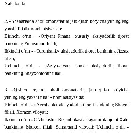
Xalq banki.
2. «Shaharlarda aholi omonatlarini jalb qilish bo‘yicha yilning eng
yaxshi filiali» nominatsiyasida:
Birinchi o‘rin - «Oriyent Finans» xususiy aksiyadorlik tijorat
bankining Yunusobod filiali;
Ikkinchi o‘rin - «Turonbank» aksiyadorlik tijorat bankining Jizzax
filiali;
Uchinchi o‘rin - «Aziya-alyans bank» aksiyadorlik tijorat
bankining Shayxontohur filiali.
3. «Qishloq joylarda aholi omonatlarini jalb qilish bo‘yicha
yilning eng yaxshi filiali» nominatsiyasida:
Birinchi o‘rin - «Agrobank» aksiyadorlik tijorat bankining Shovot
filiali, Xorazm viloyati;
Ikkinchi o‘rin - O‘zbekiston Respublikasi aksiyadorlik tijorat Xalq
bankining Ishtixon filiali, Samarqand viloyati; Uchinchi o‘rin -