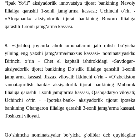
“Ipak Yo‘li” aksiyadorlik innovatsiya tijorat bankining Navoiy
filialiga qarashli 1-sonli jamg‘arma kassasi; Uchinchi o‘rin -
«Aloqabank» aksiyadorlik tijorat bankining Buxoro filialiga
qarashli 1-sonli jamg‘arma kassasi.
8. «Qishloq joylarda aholi omonatlarini jalb qilish bo‘yicha
yilning eng yaxshi jamg‘arma/maxsus kassasi» nominatsiyasida:
Birinchi o‘rin - Chet el kapitali ishtirokidagi «Savdogar»
aksiyadorlik tijorat bankining Do‘stlik filialiga qarashli 1-sonli
jamg‘arma kassasi, Jizzax viloyati; Ikkinchi o‘rin - «O‘zbekiston
sanoat-qurilish banki» aksiyadorlik tijorat bankining Muborak
filialiga qarashli 1-sonli jamg‘arma kassasi, Qashqadaryo viloyati;
Uchinchi o‘rin - «Ipoteka-bank» aksiyadorlik tijorat ipoteka
bankining Ohangaron filialiga qarashli 3-sonli jamg‘arma kassasi,
Toshkent viloyati.
Qo‘shimcha nominatsiyalar bo‘yicha g‘oliblar deb quyidagilar