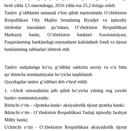
besh yilda 3,5 marotabaga, 2016 yilda esa 25,2 foizga oshdi.
Tanlov g‘oliblarini tantanali e'lon qilish mariosimida O‘zbekiston
Respublikasi Oliy Majlisi Senatining Byudjet va iqtisodiy
islohotlar masalalari qo‘mitasi, O‘zbekiston Respublikasi
Markaziy banki, O‘zbekiston banklari Assotsiatsiyasi,
Fuqarolarning banklardagi omonatlarni kafolatlash fondi va tijorat
banklarining rahbarlari ishtirok etdi.
Tanlov natijalariga ko‘ra, g‘oliblar sakkizta asosiy va o‘n bitta
qo‘shimcha nominatsiyalar bo‘yicha taqdirlandi.
Quyidagilar tanlov g‘oliblari deb e'tirof etildi:
1. «Aholi omonatlarini jalb qilish bo‘yicha yilning eng yaxshi
banki» nominatsiyasida:
Birinchi o‘rin - «Ipoteka-bank» aksiyadorlik tijorat ipoteka banki;
Ikkinchi o‘rin - O‘zbekiston Respublikasi Tashqi iqtisodiy faoliyat
Milliy banki;
Uchinchi o‘rin - O‘zbekiston Respublikasi aksiyadorlik tijorat