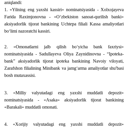
aniqlandi:
1. «Yilning eng yaxshi kassiri» nominatsiyasida - Xolxojayeva
Farida Raximjonovna - «O‘zbekiston sanoat-qurilish banki»
aksiyadorlik tijorat bankining Uchtepa filiali Kassa amaliyotlari
bo‘limi nazoratchi kassiri.
2. «Omonatlarni jalb qilish bo‘yicha bank faxriysi»
nominatsiyasida - Sadullayeva Oliya Zaynidinovna - “Ipoteka-
bank” aksiyadorlik tijorat ipoteka bankining Navoiy viloyati,
Zarafshon filialining Minibank va jamg‘arma amaliyotlar shu'basi
bosh mutaxassisi.
3. «Milliy valyutadagi eng yaxshi muddatli depozit»
nominatsiyasida - «Asaka» aksiyadorlik tijorat bankining
«Barakali» muddatli omonati.
4. «Xorijiy valyutadagi eng yaxshi muddatli depozit»