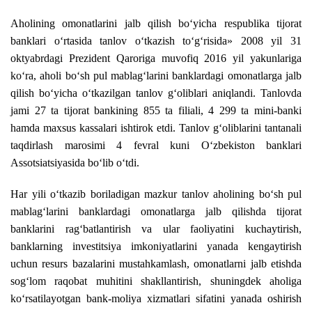
Aholining omonatlarini jalb qilish bo‘yicha respublika tijorat
banklari o‘rtasida tanlov o‘tkazish to‘g‘risida» 2008 yil 31
oktyabrdagi Prezident Qaroriga muvofiq 2016 yil yakunlariga
ko‘ra, aholi bo‘sh pul mablag‘larini banklardagi omonatlarga jalb
qilish bo‘yicha o‘tkazilgan tanlov g‘oliblari aniqlandi. Tanlovda
jami 27 ta tijorat bankining 855 ta filiali, 4 299 ta mini-banki
hamda maxsus kassalari ishtirok etdi. Tanlov g‘oliblarini tantanali
taqdirlash marosimi 4 fevral kuni O‘zbekiston banklari
Assotsiatsiyasida bo‘lib o‘tdi.
Har yili o‘tkazib boriladigan mazkur tanlov aholining bo‘sh pul
mablag‘larini banklardagi omonatlarga jalb qilishda tijorat
banklarini rag‘batlantirish va ular faoliyatini kuchaytirish,
banklarning investitsiya imkoniyatlarini yanada kengaytirish
uchun resurs bazalarini mustahkamlash, omonatlarni jalb etishda
sog‘lom raqobat muhitini shakllantirish, shuningdek aholiga
ko‘rsatilayotgan bank-moliya xizmatlari sifatini yanada oshirish