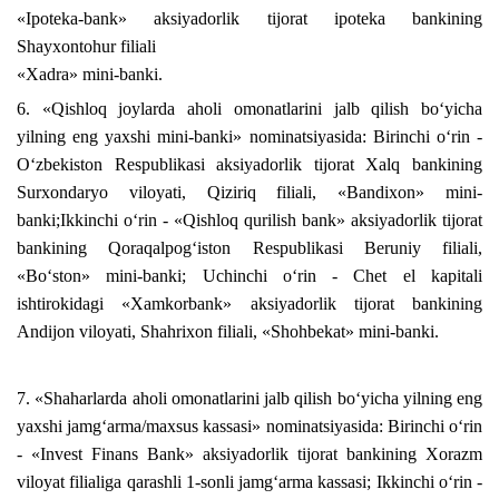
«Ipoteka-bank» aksiyadorlik tijorat ipoteka bankining
Shayxontohur filiali
«Xadra» mini-banki.
6. «Qishloq joylarda aholi omonatlarini jalb qilish bo‘yicha
yilning eng yaxshi mini-banki» nominatsiyasida: Birinchi o‘rin -
O‘zbekiston Respublikasi aksiyadorlik tijorat Xalq bankining
Surxondaryo viloyati, Qiziriq filiali, «Bandixon» mini-
banki;Ikkinchi o‘rin - «Qishloq qurilish bank» aksiyadorlik tijorat
bankining Qoraqalpog‘iston Respublikasi Beruniy filiali,
«Bo‘ston» mini-banki; Uchinchi o‘rin - Chet el kapitali
ishtirokidagi «Xamkorbank» aksiyadorlik tijorat bankining
Andijon viloyati, Shahrixon filiali, «Shohbekat» mini-banki.
7. «Shaharlarda aholi omonatlarini jalb qilish bo‘yicha yilning eng
yaxshi jamg‘arma/maxsus kassasi» nominatsiyasida: Birinchi o‘rin
- «Invest Finans Bank» aksiyadorlik tijorat bankining Xorazm
viloyat filialiga qarashli 1-sonli jamg‘arma kassasi; Ikkinchi o‘rin -