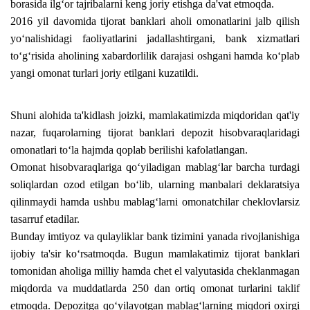
borasida ilg‘or tajribalarni keng joriy etishga da'vat etmoqda.
2016 yil davomida tijorat banklari aholi omonatlarini jalb qilish
yo‘nalishidagi faoliyatlarini jadallashtirgani, bank xizmatlari
to‘g‘risida aholining xabardorlilik darajasi oshgani hamda ko‘plab
yangi omonat turlari joriy etilgani kuzatildi.
Shuni alohida ta'kidlash joizki, mamlakatimizda miqdoridan qat'iy
nazar, fuqarolarning tijorat banklari depozit hisobvaraqlaridagi
omonatlari to‘la hajmda qoplab berilishi kafolatlangan.
Omonat hisobvaraqlariga qo‘yiladigan mablag‘lar barcha turdagi
soliqlardan ozod etilgan bo‘lib, ularning manbalari deklaratsiya
qilinmaydi hamda ushbu mablag‘larni omonatchilar cheklovlarsiz
tasarruf etadilar.
Bunday imtiyoz va qulayliklar bank tizimini yanada rivojlanishiga
ijobiy ta'sir ko‘rsatmoqda. Bugun mamlakatimiz tijorat banklari
tomonidan aholiga milliy hamda chet el valyutasida cheklanmagan
miqdorda va muddatlarda 250 dan ortiq omonat turlarini taklif
etmoqda. Depozitga qo‘yilayotgan mablag‘larning miqdori oxirgi