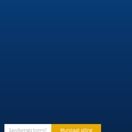
Murojaat qiling
Savollaringiz bormi?