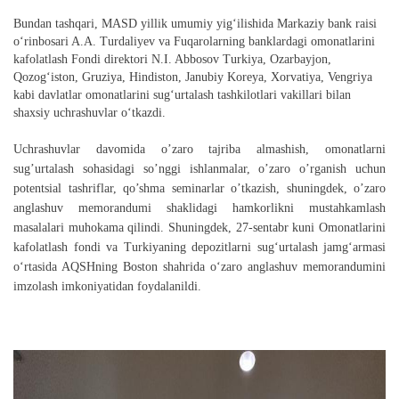
Bundan tashqari, MASD yillik umumiy yig‘ilishida Markaziy bank raisi
o‘rinbosari A.A. Turdaliyev va Fuqarolarning banklardagi omonatlarini
kafolatlash
Fondi
direktori N.I. Abbosov Turkiya, Ozarbayjon,
Qozog‘iston, Gruziya, Hindiston, Janubiy Koreya, Xorvatiya, Vengriya
kabi davlatlar omonatlarini sug‘urtalash tashkilotlari vakillari bilan
shaxsiy uchrashuvlar o‘tkazdi.
Uchrashuvlar davomida o’zaro tajriba almashish, omonatlarni
sug’urtalash sohasidagi so’nggi ishlanmalar, o’zaro o’rganish uchun
potentsial tashriflar, qo’shma seminarlar o’tkazish, shuningdek, o’zaro
anglashuv memorandumi shaklidagi hamkorlikni mustahkamlash
masalalari muhokama qilindi. Shuningdek, 27-sentabr kuni
O
monatlarini
kafolatlash fondi va Turkiyaning depozitlarni sug‘urtalash jamg‘armasi
o‘rtasida AQSHning Boston shahrida o‘zaro anglashuv memorandumini
imzolash imkoniyatidan foydalanildi.