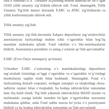
raisi o‘rinbosari A.A. Turdaliev AQSHning Boston shahrida bo’lib o’tgan
IASD yillik umumiy yig’ilishida ishtirok etdi. Fond, shuningdek, Yillik
Umumiy Yig'ilish dasturi doirasida EARC va ATRC yig'ilishlarida va
yillik konferentsiyada ishtirok etdi.
Yillik umumiy yig'ilish.
Yillik umumiy yig‘ilish davomida Xalqaro depozitlarni sug‘urtalovchilar
assotsiatsiyasi faoliyatidagi muhim ichki o‘zgarishlar bilan bog‘liq
masalalar muhokama qilindi.
Fond vakillari o‘z fikr-mulohazalarini
bildirib, Assotsiatsiya prezidenti va uning a’zolarini qo‘llab-quvvatladilar.
EARC (Evro-Osiyo mintaqaviy qo'mitasi)
Uchrashuv EARC a’zolarining o’z mamlakatlaridagi depozitlarni
sug’urtalash tizimidagi so’nggi o’zgarishlar va o’zgarishlar to’g’risidagi
hisobotlarini taqdim etishi bilan boshlandi. Shuningdek, Fond o‘z
faoliyatining dolzarb voqealari, erishgan yutuqlari va istiqboldagi chora-
tadbirlar rejalari bilan o‘rtoqlashdi, bu boshqa ishtirokchilar tomonidan
ham iliq kutib olindi. Yig‘ilish yakunida ishtirokchilar MASD nizomi va
tuzilmasida yuzaga kelishi mumkin bo‘lgan o‘zgartirishlar mavzusini
muhokama qildilar, unda Fond ushbu mavzu bo‘yicha o‘z pozitsiyasini
bildirdi va bu boshqa ishtirokchilar tomonidan qo‘llab-quvvatlandi.