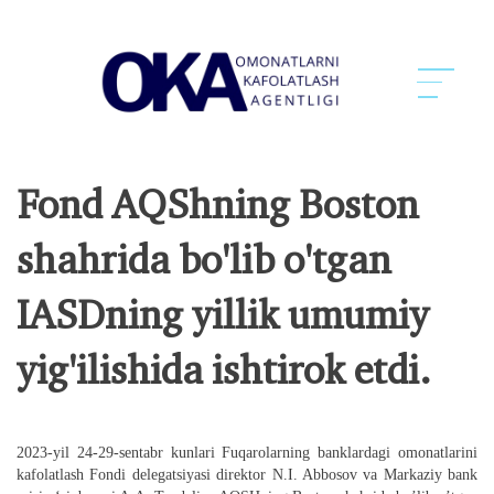
Fond AQShning Boston
shahrida bo'lib o'tgan
IASDning yillik umumiy
yig'ilishida ishtirok etdi.
2023-yil 24-29-sentabr kunlari Fuqarolarning banklardagi omonatlarini
kafolatlash Fondi delegatsiyasi direktor N.I. Abbosov va Markaziy bank