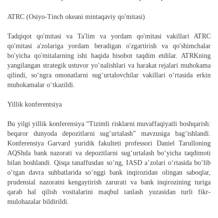
ATRC (Osiyo-Tinch okeani mintaqaviy qo'mitasi)
Tadqiqot qo'mitasi va Ta'lim va yordam qo'mitasi vakillari ATRC
qo'mitasi a'zolariga yordam beradigan o'zgartirish va qo'shimchalar
bo'yicha qo'mitalarning ishi haqida hisobot taqdim etdilar. ATRKning
yangilangan strategik ustuvor yo‘nalishlari va harakat rejalari muhokama
qilindi, so‘ngra omonatlarni sug‘urtalovchilar vakillari o‘rtasida erkin
muhokamalar o‘tkazildi.
Yillik konferentsiya
Bu yilgi yillik konferensiya “Tizimli risklarni muvaffaqiyatli boshqarish:
beqaror dunyoda depozitlarni sug‘urtalash” mavzusiga bag‘ishlandi.
Konferensiya Garvard yuridik fakulteti professori Daniel Tarulloning
AQShda bank nazorati va depozitlarni sug‘urtalash bo‘yicha taqdimoti
bilan boshlandi. Qisqa tanaffusdan so‘ng, IASD a’zolari o‘rtasida bo‘lib
o‘tgan davra suhbatlarida so‘nggi bank inqirozidan olingan saboqlar,
prudensial nazoratni kengaytirish zarurati va bank inqirozining turiga
qarab hal qilish vositalarini maqbul tanlash yuzasidan turli fikr-
mulohazalar bildirildi.