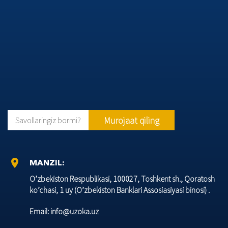
Murojaat qiling
Savollaringiz bormi?
location_on
MANZIL:
O’zbеkiston Rеspublikasi, 100027, Toshkеnt sh., Qoratosh
ko’chasi, 1 uy (O’zbеkiston Banklari Assosiasiyasi binosi) .
Email: info@uzoka.uz