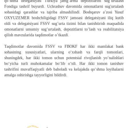
qo‘shma delegatsiyasi Turkiya jamg‘arma depozitlarini sug‘urtalash
Fondiga
tashrif buyurdi.
Uchrashuv
davomida
omona
tlarni sug'urtalash
sohasidagi qarashlar va tajriba
almashilindi
. Boshqaruv a’zosi Yusuf
OXYUZEMER boshchiligidagi FSSV jamoasi delegatsiyani iliq kutib
oldi va delegatsiyani FSSV sug’urta tizimi bilan tanishtirish maqsadida
omonatlarni umumiy sug’urtalash, depozitlarni to’lash va reabilitatsiya
qilish mavzularida taqdimotlar o’tkazdi.
Taqdimotlar davomida FSSV va FBOKF har ikki mamlakat bank
sohasining xususiyatlari, ularning o‘xshash va farqli tomonlari,
shuningdek, har ikki tomon uchun potentsial rivojlanish yo‘nalishlari
bo‘yicha turli muhokamalar bo‘lib o‘tdi. Har ikki tomon tanishuv
tashrifini muvaffaqiyatli deb baholadi va kelajakda qo‘shma loyihalarni
amalga oshirishga tayyorligini bildirdi.