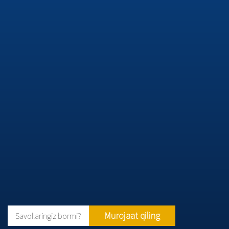
Murojaat qiling
Savollaringiz bormi?