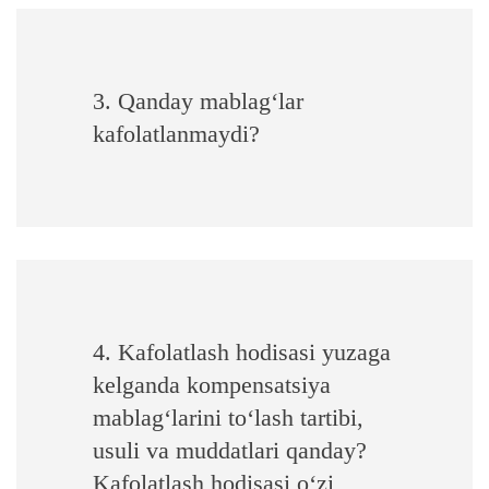
3. Qanday mablag‘lar
kafolatlanmaydi?
4. Kafolatlash hodisasi yuzaga
kelganda kompensatsiya
mablag‘larini to‘lash tartibi,
usuli va muddatlari qanday?
Kafolatlash hodisasi o‘zi