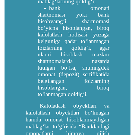
mablagʻlarining qoldigʻi;
bank omonati
shartnomasi yoki bank
hisobvaragʻi shartnomasi
boʻyicha hisoblangan, biroq
kafolatlash hodisasi yuzaga
kelguniga qadar toʻlanmagan
foizlarning qoldigʻi, agar
ularni hisoblash mazkur
shartnomalarda nazarda
tutilgan boʻlsa, shuningdek
omonat (depozit) sertifikatida
belgilangan foizlarning
hisoblangan, biroq
toʻlanmagan qoldigʻi.
Kafolatlash obyektlari va
kafolatlash obyektlari bo‘lmagan
hamda omonat hisoblanmaydigan
mablag‘lar to‘g‘risida “Banklardagi
omonatlarni himoya qilish