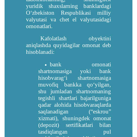
yuridik shaxslarning banklardagi
Oʻzbekiston Respublikasi milliy
valyutasi va chet el valyutasidagi
omonatlari.
Kafolatlash obyektini
aniqlashda quyidagilar omonat deb
hisoblanadi:
bank omonati
shartnomasiga yoki bank
hisobvaragʻi shartnomasiga
muvofiq bankka qoʻyilgan,
shu jumladan shartnomaning
tegishli shartlari bajarilguniga
qadar alohida hisobvaraqlarda
saqlanadigan (“eskrou”
xizmati), shuningdek omonat
(depozit) sertifikatlari bilan
tasdiqlangan pul