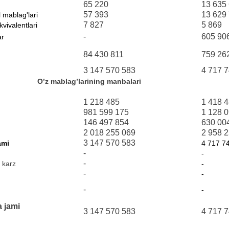
65 220
13 635
57 393
13 629
 mablag'lari
7 827
5 869
vivalentlari
-
605 90
ar
84 430 811
759 26
3 147 570 583
4 717 
O’z mablag’larining manbalari
1 218 485
1 418 
981 599 175
1 128 
146 497 854
630 00
2 018 255 069
2 958 
3 147 570 583
ami
4 717 7
-
-
-
a karz
-
-
-
-
-
a jami
3 147 570 583
4 717 