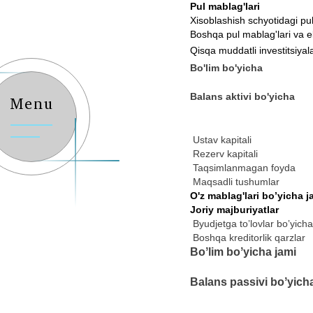
Pul mablag'lari
Xisoblashish schyotidagi pul
Boshqa pul mablag'lari va ek
Qisqa muddatli
investitsiyal
Bo'lim bo'yicha
Balans aktivi bo'yicha
Menu
Ustav kapital
i
Rezerv kapitali
Taqsimla
n
magan foyda
Maqsadli
tushumlar
O'z mablag'lari boʼyicha j
Joriy majburiyatlar
Byudjetga toʼlovlar boʼyich
Boshqa kreditorlik qarzlar
Boʼlim boʼyicha jami
Balans passivi boʼyich