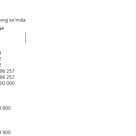
ing so'mda
iga
4
2
2
296 257
196 257
100 000
9 900
9 900