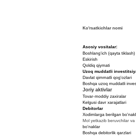
Ko'rsatkichlar nomi
Asosiy vositalar
:
Boshlang‘ich (qayta tiklash)
Eskirish
Qoldiq qiymati
Uzoq muddatli investitsiy
Davlat qimmatli qog'ozlari
Boshqa uzoq muddatli
inves
Joriy aktivlar
Tovar-moddiy zaxiralar
Kelgusi davr xarajatlari
Debitorlar
Xodimlarga berilgan bo'nakl
Mol yetkazib beruvchilar va
bo'naklar
Boshqa debitorlik qarzlari