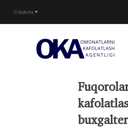
O’zbekcha
Fuqorolar
kafolatla
buxgalter