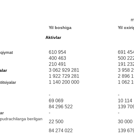
m
Yil boshiga
Yil oxir
Aktivlar
610 954
691 45
 qiymat
400 463
500 22
210 491
191 23
3 062 929 281
3 958 
alar
1 922 729 281
2 896 
1 140 200 000
1 062 
titsiyalar
-
-
69 069
10 114
84 296 522
139 70
-
-
ar
 pudrachilarga berilgan
22 500
30 000
84 274 022
139 67